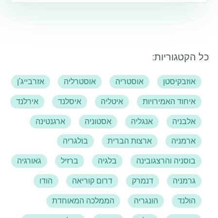
כל הקטגוריות:
אוזבקיסטן
אוסטריה
אוסטרליה
אזרבייג'ן
איחוד האמירויות
איטליה
איסלנד
אירלנד
אלבניה
אנגליה
אסטוניה
ארגנטינה
ארמניה
ארצות הברית
בולגריה
בוסניה והרצגובינה
בלגיה
ברזיל
גאורגיה
גרמניה
דנמרק
דרום קוריאה
הודו
הולנד
הונגריה
הממלכה המאוחדת