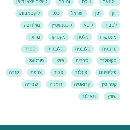
וייטנאם
ויילס
זנזיבר
טיולים יוצאי דופן
יוון
יפן
ישראל
כללי
לוקסמבורג
לטביה
ליטא
ליכטנשטיין
מולדובה
מונטנגרו
מלטה
מקסיקו
מרוקו
נורבגיה
סלובניה
סלובקיה
ספרד
סקוטלנד
סרביה
פולין
פורטוגל
פיליפינים
פינלנד
צ'כיה
צרפת
קנדה
קפריסין
קרואטיה
רומניה
שבדיה
שוויץ
תאילנד