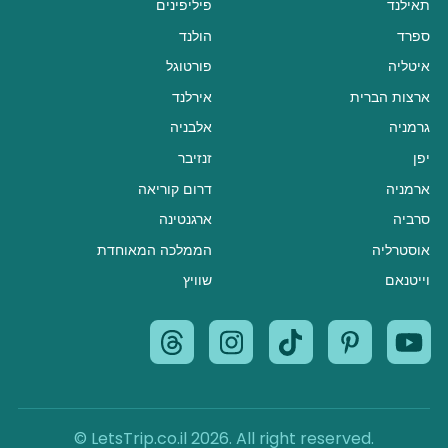
תאילנד
פיליפינים
ספרד
הולנד
איטליה
פורטוגל
ארצות הברית
אירלנד
גרמניה
אלבניה
יפן
זנזיבר
ארמניה
דרום קוריאה
סרביה
ארגנטינה
אוסטרליה
הממלכה המאוחדת
וייטנאם
שוויץ
© LetsTrip.co.il 2026. All right reserved.