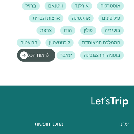
אוסטרליה
אירלנד
וייטנאם
ברזיל
פיליפינים
ארגנטינה
ארצות הברית
בולגריה
פולין
הודו
צרפת
הממלכה המאוחדת
ליכטנשטיין
קרואטיה
בוסניה והרצגובינה
זנזיבר
לראות הכל
Let’s
Trip
עלינו
מתכנן חופשות