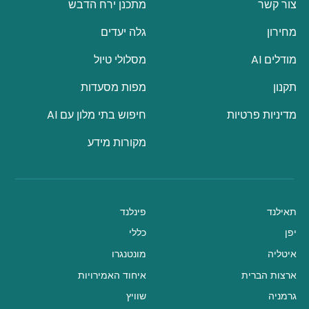
צור קשר
מתכנן ירח הדבש
מחירון
גלה יעדים
מודלים AI
מסלולי טיול
תקנון
מפות מסעדות
מדיניות פרטיות
חיפוש בתי מלון עם AI
מקורות מידע
תאילנד
פינלנד
יפן
כללי
איטליה
מונטנגרו
ארצות הברית
איחוד האמירויות
גרמניה
שוויץ