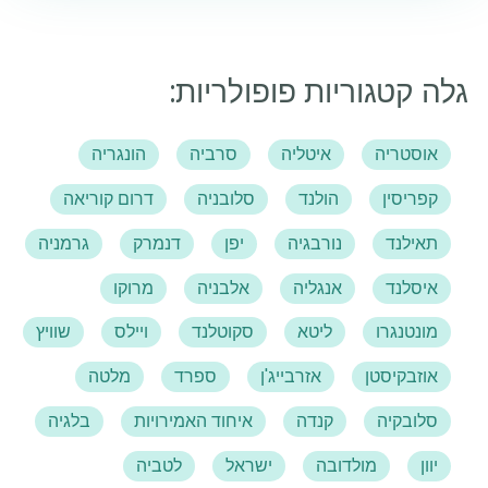
גלה קטגוריות פופולריות:
אוסטריה
איטליה
סרביה
הונגריה
קפריסין
הולנד
סלובניה
דרום קוריאה
תאילנד
נורבגיה
יפן
דנמרק
גרמניה
איסלנד
אנגליה
אלבניה
מרוקו
מונטנגרו
ליטא
סקוטלנד
ויילס
שוויץ
אוזבקיסטן
אזרבייג'ן
ספרד
מלטה
סלובקיה
קנדה
איחוד האמירויות
בלגיה
יוון
מולדובה
ישראל
לטביה