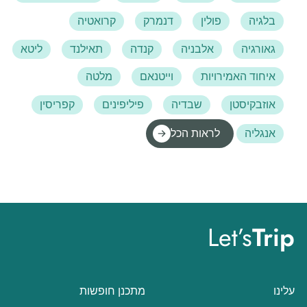
בלגיה
פולין
דנמרק
קרואטיה
גאורגיה
אלבניה
קנדה
תאילנד
ליטא
איחוד האמירויות
וייטנאם
מלטה
אוזבקיסטן
שבדיה
פיליפינים
קפריסין
אנגליה
לראות הכל
Let’s
Trip
עלינו
מתכנן חופשות