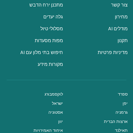
צור קשר
מתכנן ירח הדבש
מחירון
גלה יעדים
מודלים AI
מסלולי טיול
תקנון
מפות מסעדות
מדיניות פרטיות
חיפוש בתי מלון עם AI
מקורות מידע
ספרד
לוקסמבורג
יפן
ישראל
גרמניה
אסטוניה
ארצות הברית
יוון
תאילנד
איחוד האמירויות