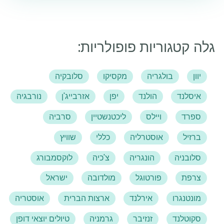
גלה קטגוריות פופולריות:
יוון
בולגריה
מקסיקו
סלובקיה
איסלנד
הולנד
יפן
אזרבייג'ן
נורבגיה
ספרד
ויילס
ליכטנשטיין
סרביה
ברזיל
אוסטרליה
כללי
שוויץ
סלובניה
הונגריה
צ'כיה
לוקסמבורג
צרפת
פורטוגל
מולדובה
ישראל
מונטנגרו
אירלנד
ארצות הברית
אוסטריה
סקוטלנד
זנזיבר
גרמניה
טיולים יוצאי דופן