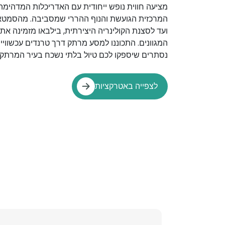
מציעה חווית נופש ייחודית עם האדריכלות המדהימה ש
המרכזית הגועשת והנוף ההררי שמסביבה. מהסמטאו
ועד לסצנת הקולינריה היצירתית, בילבאו מזמינה א
המגוונים. התכוננו למסע מרתק דרך טרנדים עכשוויי
נסתרים שיספקו לכם טיול בלתי נשכח בעיר המרתקת
לצפייה באטרקציות