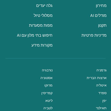
מחירון
גלה יעדים
מודלים AI
מסלולי טיול
תקנון
מפות מסעדות
מדיניות פרטיות
חיפוש בתי מלון עם AI
מקורות מידע
גרמניה
נורבגיה
ארצות הברית
אסטוניה
איטליה
מרוקו
ספרד
קפריסין
יפן
ליטא
תאילנד
לטביה