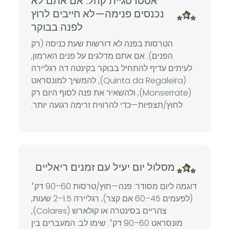
אסטרטגיית קהל: אם אתם לא
נכנסים פנימה—לא חייבים לרוץ
לפנה בבוקר
הטרסות בפנה לא דורשות שעת כניסה (רק
הפנים). אם אתם מדלגים על פנים הארמון,
לעיתים עדיף להתחיל בבוקר בקינטה דה רגליירה
(Quinta da Regaleira), להמשיך למונסראט
(Monserrate), ולהשאיר את פנה לסוף היום רק
לחוץ/תצפיות—כדי להרוויח זרימה רגועה יותר.
מסלול יום יעיל עם זמנים ריאליים
דוגמה ליום מסודר: פנה—חוץ/טרסות 60–90 דק׳
(לפעמים 45–60 אם קצר), רגליירה 1.5–2 שעות,
צהריים בסינטרה או קולארש (Colares),
מונסראט 60–90 דק׳. שימו לב: המעברים בין