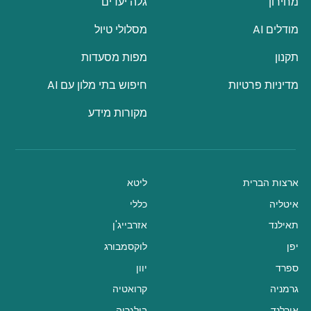
מחירון
גלה יעדים
מודלים AI
מסלולי טיול
תקנון
מפות מסעדות
מדיניות פרטיות
חיפוש בתי מלון עם AI
מקורות מידע
ארצות הברית
ליטא
איטליה
כללי
תאילנד
אזרבייג'ן
יפן
לוקסמבורג
ספרד
יוון
גרמניה
קרואטיה
אירלנד
בולגריה