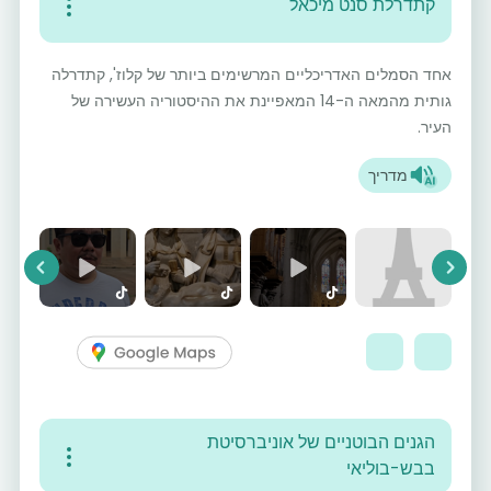
קתדרלת סנט מיכאל
אחד הסמלים האדריכליים המרשימים ביותר של קלוז', קתדרלה
גותית מהמאה ה-14 המאפיינת את ההיסטוריה העשירה של
העיר.
מדריך
vious
Next
הגנים הבוטניים של אוניברסיטת
בבש-בוליאי