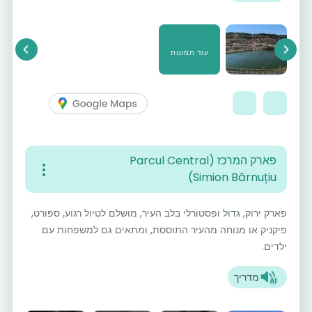
עוד תמונות
vious
Next
פארק המרכז (Parcul Central
Simion Bărnuțiu)
פארק ירוק, גדול ופסטורלי בלב העיר, מושלם לטיול רגוע, ספורט,
פיקניק או מנוחה מהעיר התוססת, ומתאים גם למשפחות עם
ילדים.
מדריך