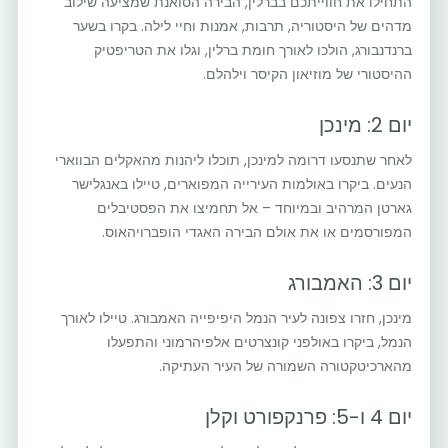
התחילו את חווייתכם בברלין, הבירה הסואנת שמציעה שילוב
מדהים של היסטוריה, תרבות, אמנות וחיי לילה. בקרו בשער
ברנדנבורג, הולכו לאורך חומת ברלין, וגלו את הטריפטיק
ההיסטורי של מוזיאון הקיסר וילהלם.
יום 2: מינכן
לאחר שתנסעו דרומה למינכן, תוכלו ליהנות מהאקלים הבווארי
הנעים. ביקרו באולמות העירייה המפוארים, טיילו באנגלישר
גארטן המרהיב ובמיוחד – אל תחמיצו את הפסטיבלים
המפורסמים או את אולם הבירה האגדי הופברויהאוס.
יום 3: האמבורג
מינכן, חזרו צפונה לעיר הנמל היפיפייה האמבורג. טיילו לאורך
הנמל, ביקרו באולפני קונצרטים אלפיהרמוני והתפעלו
מהארכיטקטורה השמורה של העיר העתיקה.
יום 4 ו-5: פרנקפורט וקלן