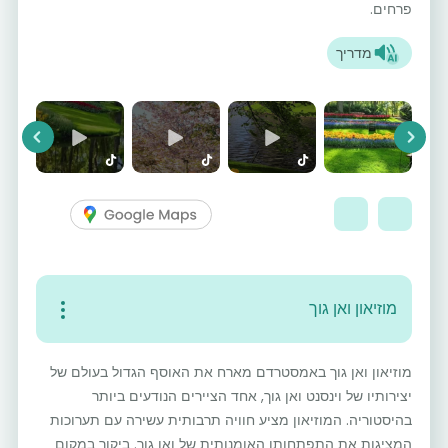
פרחים.
מדריך
vious
Next
מוזיאון ואן גוך
מוזיאון ואן גוך באמסטרדם מארח את האוסף הגדול בעולם של
יצירותיו של וינסנט ואן גוך, אחד הציירים הנודעים ביותר
בהיסטוריה. המוזיאון מציע חוויה תרבותית עשירה עם תערוכות
המציגות את התפתחותו האומנותית של ואן גוך. ביקור במקום