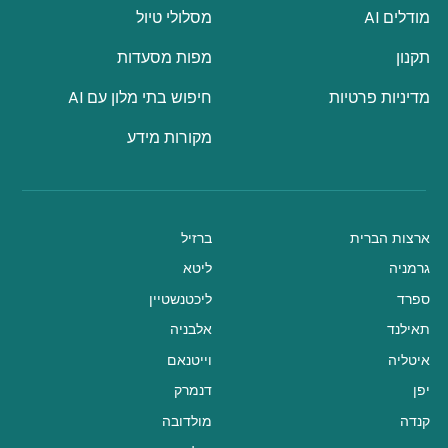
מודלים AI
מסלולי טיול
תקנון
מפות מסעדות
מדיניות פרטיות
חיפוש בתי מלון עם AI
מקורות מידע
ארצות הברית
ברזיל
גרמניה
ליטא
ספרד
ליכטנשטיין
תאילנד
אלבניה
איטליה
וייטנאם
יפן
דנמרק
קנדה
מולדובה