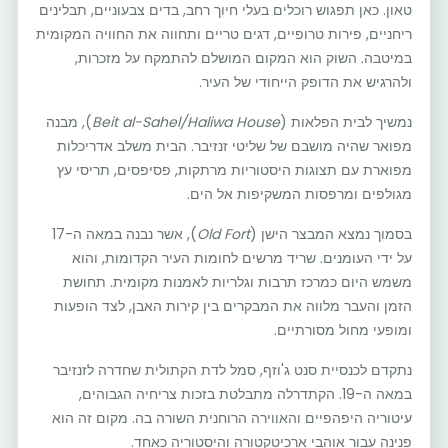
טאון. כאן תפגוש רוכלים בעלי חיוך רחב, בדים צבעוניים, תבלינים
ריחניים, פירות טרופיים, דגים טריים ותחווה את החוויה המקומית
במיטבה. השוק הוא המקום המושלם להתמקח על מזכרות,
ולהרגיש את הדופק הייחודי של העיר.
נמשיך לבית הפלאות (
Beit al-Sahel/Haliwa House
), מבנה
מפואר שהיה מושבם של שליטי זנזיבר. הבית משלב אדריכלות
מפוארת עם תצוגות היסטוריות מרתקות, פסיפסים, תריסי עץ
מגולפים ומרפסות המשקיפות אל הים.
בסמוך נמצא המבצר הישן (
Old Fort
), אשר נבנה במאה ה-17
על ידי העומנים. שריד מרשים לחומות העיר הקדומות, והוא
משמש היום כמרכז תרבות וגלריות לאמנות מקומית. תחושת
הזמן והעבר מלווה את המבקרים בין קירות האבן, לצד הופעות
ומופעי מחול מסורתיים.
נתקדם לכנסיית סנט ג'וזף, סמל לדת הקתולית שחדרה לזנזיבר
במאה ה-19. הקתדרלה מתבלטת בזכות צריחיה הגבוהים,
עיטוריה היפהפיים והאווירה הרוחנית השורה בה. מקום זה הוא
פנינה עבור אוהבי ארכיטקטורה והיסטוריה כאחד.