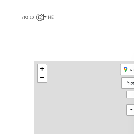
HE
כניסה
+
וא
−
ול