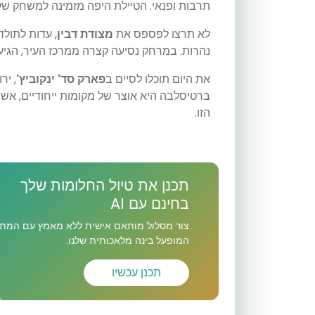
תרבות ופנאי. הטיילת היפה מזמינה למשחק של
לא תרצו לפספס את
מצודת דבין
, עדות לתול
נהרות. במרחק נסיעה קצרה ממרכז העיר, הגיעו
את היום תוכלו לסיים ב
פארק סד' ינקוביץ'
, יר
ברטיסלבה היא אוצר של מקומות ייחודיים, א
הזו.
תכנן את טיול החלומות שלך
בחינם עם AI
צור מסלול מותאם אישית ללא מאמץ עם המתכ
המופעל בינה מלאכותית שלנו.
תכנן עכשיו