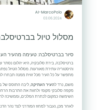
AI-MarcoPolo
03.06.2024
מסלול טיול בברטיסלבה ל3 יו
סיור בברטיסלבה: טעימה מהעיר העת
ברטיסלבה, בירת סלובקיה, היא יהלום נסתר ש
והיסטוריה עתירת מאורעות. מסלול הטיול נפתח
מתפשר על כל העיר מכל זווית ממנה תבחרו לה
משם, נרד ל
העיר העתיקה
, ליבה התוסס של בר
מקפה סלובקי מקומי ולחוות את התרבות הרחוב 
השימשה כמקום לכתרת המלכים, וממשיכה להקרי
לאחר מכן, נעבור למחוז המודרני לצד נהר הדנו