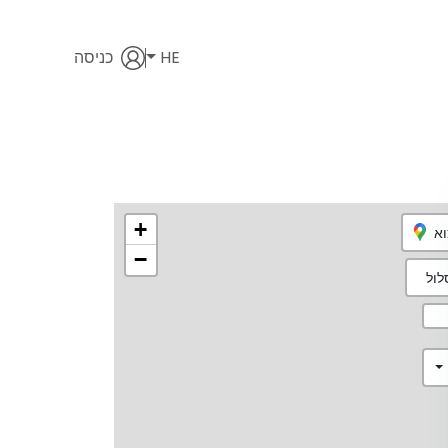
HE
כניסה
+
וא
−
ול