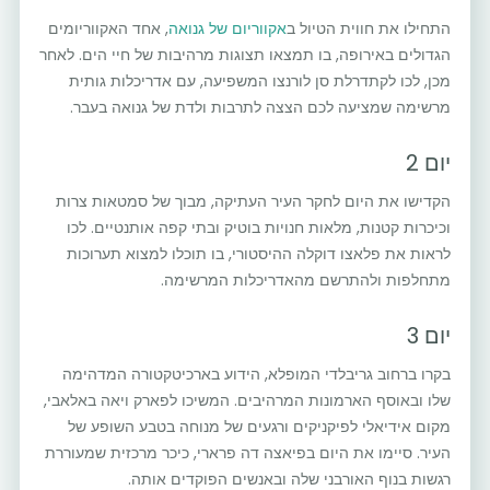
התחילו את חווית הטיול ב
אקווריום של גנואה
, אחד האקווריומים
הגדולים באירופה, בו תמצאו תצוגות מרהיבות של חיי הים. לאחר
מכן, לכו לקתדרלת סן לורנצו המשפיעה, עם אדריכלות גותית
מרשימה שמציעה לכם הצצה לתרבות ולדת של גנואה בעבר.
יום 2
הקדישו את היום לחקר העיר העתיקה, מבוך של סמטאות צרות
וכיכרות קטנות, מלאות חנויות בוטיק ובתי קפה אותנטיים. לכו
לראות את פלאצו דוקלה ההיסטורי, בו תוכלו למצוא תערוכות
מתחלפות ולהתרשם מהאדריכלות המרשימה.
יום 3
בקרו ברחוב גריבלדי המופלא, הידוע בארכיטקטורה המדהימה
שלו ובאוסף הארמונות המרהיבים. המשיכו לפארק ויאה באלאבי,
מקום אידיאלי לפיקניקים ורגעים של מנוחה בטבע השופע של
העיר. סיימו את היום בפיאצה דה פרארי, כיכר מרכזית שמעוררת
רגשות בנוף האורבני שלה ובאנשים הפוקדים אותה.