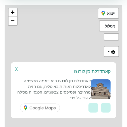
+
ייצוא
−
מסלול
X
קאתדרלת סן לורנצו
8
9
1
2
4
5
6
7
12
קאתדרלת סן לורנצו היא דוגמה מרשימה
לאדריכלות הגותית באיטליה, עם חזית
מרהיבה ופסיפסים צבעוניים. הכנסייה מכילה
עושר של פרי...