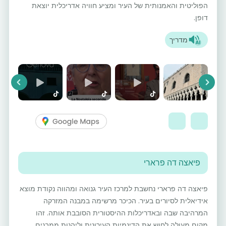
הפוליטית והאמנותית של העיר ומציע חוויה אדריכלית יוצאת
דופן.
מדריך
vious
Next
פיאצה דה פרארי
פיאצה דה פרארי נחשבת למרכז העיר גנואה ומהווה נקודת מוצא
אידיאלית לסיורים בעיר. הכיכר מרשימה במבנה המזרקה
המרהיבה שבה ובאדריכלות ההיסטורית הסובבת אותה. זהו
מקום מעולה לחוש את הדינמיות העירונית וליהנות ממבנים