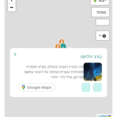
ייצוא
−
מסלול
4
X
1
3
2
בורג' ח'ליפה
7
זהו הבניין הגבוה בעולם, מציע תצפית
6
פנורמית עוצרת נשימה על דובאי ונחשב
לאייקון אדריכלי ייחודי.
5
Leaflet