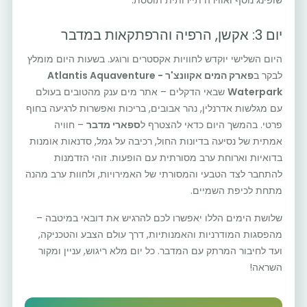
שופינג נוסף ואווירה תיירותית תוססת.
יום 3: אקשן, הרפיה והרפתקאות במדבר
היום השלישי יוקדש לחוויות אקסטרים ורוגע. בשעות היום מומלץ
לבקר ב
פארק המים אקוונצ'ר - Atlantis Aquaventure
Waterpark
שבאי הדקלים – אתר מים ענק מהטובים בעולם
עם מגלשות אדרנלין, נהר אבובים, בריכות ואפשרות לרגיעה בחוף
פרטי. בהמשך היום כדאי להצטרף ל
ספארי מדבר
– חוויה
אמתית של נסיעה בדיונות החול, רכיבה על גמל, סדנאות אומנות
בדואיות וארוחת ערב מסורתית עם הופעות. זוהי הזדמנות
להתחבר לצד הטבעי והמסורתי של האמירויות, ולחוות ערב מהנה
מתחת לכיפת השמיים.
שלושת הימים הללו יאפשרו לכם להרגיש את דובאי במיטבה –
מהפסגות המודרניות והאמנותיות, דרך עולם הצבע והטכניקה,
ועד לחיבור המרתק עם המדבר. כל יום מלא ריגוש, עניין ומקור
השראה!