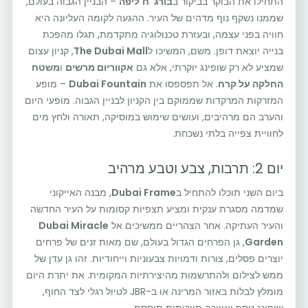
התחילו את הבוקר בביקור ב
בורג' ח'ליפה
– הבניין הגבוה בעולם,
שממנו נשקף נוף מדהים של העיר. ההגעה לקומה העליונה היא
חוויה בפני עצמה, ובעזרת טכנולוגיה מתקדמת, תגלו מהפכת
בנייה יוצאת דופן. משם, המשיכו ל
The Dubai Mall
, קניון עצום
שמציע לא רק שופינג יוקרתי, אלא גם
אקווריום מרשים
ו
משטח
החלקה על קרח
. אל תפספסו את
Dubai Fountain
– מופע
המזרקות המרקדות שממוקם בין הקניון לבניין הגבוה. מופעי היום
והערב הם מרהיבים, ועושים שימוש במוסיקה, תאורה ולחץ מים
לחוויית צפייה בלתי נשכחת.
יום 2: תרבות, צבע וטבע מרהיב
ביום השני תוכלו להתחיל ב
Dubai Frame
, מבנה האייקוני
שמדמה מסגרת ענקית ומציע תצפיות קסומות על העיר החדשה
והעיר העתיקה. אחר הצהריים ממשיכים אל
Dubai Miracle
Garden
, גן הפרחים הגדול בעולם, שם מאות זנים של פרחים
יוצרים פסלים, צורות ודמויות צבעוניות וייחודיות. זהו גן עדן של
ממש לצילום ולהתרשמות מהיצירתיות המקומית. את יתרת היום
מומלץ לבלות באזור המרינה או ב-JBR לטיול רגלי לצד החוף,