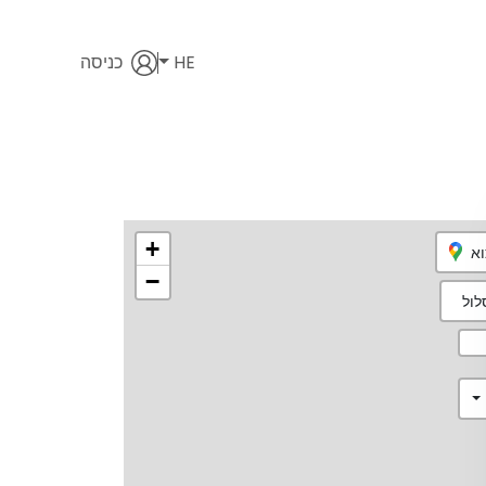
HE
כניסה
+
וא
−
ול