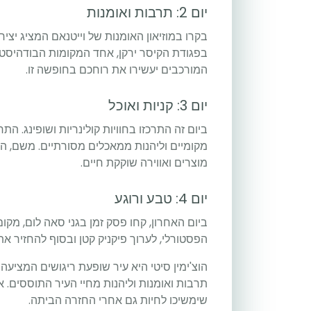
יום 2: תרבות ואומנות
בקרו במוזיאון האומנות של וייטנאם המציג יציר
בפגודת הקיסר ירקן, אחד המקומות הבודהיסטי
המורכבים יעשירו את רוחכם בחופשה זו.
יום 3: קניות ואוכל
ביום זה התרכזו בחוויות קולינריות ושופינג. הת
מקומיים וליהנות ממאכלים מסורתיים. משם, המש
מוצרים ואווירה שוקקת חיים.
יום 4: טבע ורוגע
ביום האחרון, קחו פסק זמן בגני סאה לום, מקום
הפסטורלי, לערוך פיקניק קטן ובסוף להחזיר א
הוצ'ימין סיטי היא עיר שופעת ריגושים המציע
תרבות ואומנות וליהנות מחיי העיר התוססים. 
שימשיכו לחיות גם אחרי החזרה הביתה.