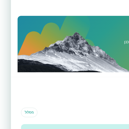
נן
מסלול