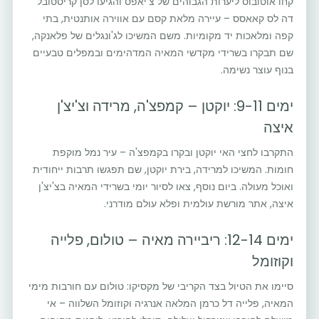
קחו אוטובוס ליערות הגבוהים של צ'יאפס והגיעו לסן קריסטובל
דה לס קאאסס – עיירה מלאת קסם עם אווירה אותנטית, בתי
קפה ומלאכות יד מקומיות. משם המשיכו לג'ונגלים של פלאנקה,
שם תבקרו בשרידי מקדשי המאיה המדהימים ובמפלים טבעיים
בנוף עוצר נשימה.
ימים 9-11: יוקטן – קמפצ'ה, מרידה וצ'יצ'ן
איצה
התקרבו לחצי האי יוקטן ובקרו בקמפצ'ה – עיר נמל מוקפת
חומות. המשיכו למרידה, בירת יוקטן, שם תפגשו תרבות ייחודית
ואוכל מעולה. ביום נוסף, צאו לסיור יומי בשרידי המאיה בצ'יצ'ן
איצה, אתר מורשת עולמית ופלא עולם מודרני.
ימים 12-14: ריביירה מאיה – טולום, פלייה
וקוזומל
סיימו את הטיול בצד הקריבי של מקסיקו: טולום עם חורבות מימי
המאיה, פלייה דל כרמן המלאה אנרגיה וקוזומל השלווה – אי