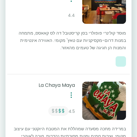
4.4
מוסד קולינרי פופולרי בסן קריסטובל דה לס קאאסס, מתמחה
במנות דרום-מקסיקניות עם טאץ' מקומי. האווירה אינטימית
והמנות הן חגיגה של טעמים מהאזור.
La Chaya Maya
$$
$$
4.5
במרידה מחכה מסעדה שמהללת את המטבח היוקטני עם עיצוב
מקומי, שירות חמים ומנות מסורתיות נהדרות. חובה לאוהבי