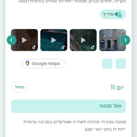
הקריבי, חופים לבנים, סנוטות ייחודיות ואווירה בוהמית רגועה.
מדריך
vious
Next
יום 11
מסלול
אזול סנוטה
סנוטה טבעית יפהפיה לשחייה ושנורקלינג בסביבה טרופית
ייחודית בחצי האי יוקטן