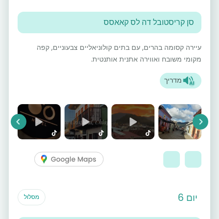
סן קריסטובל דה לס קאאסס
עיירה קסומה בהרים, עם בתים קולוניאליים צבעוניים, קפה
מקומי משובח ואווירה אתנית אותנטית.
מדריך
vious
Next
יום 6
מסלול