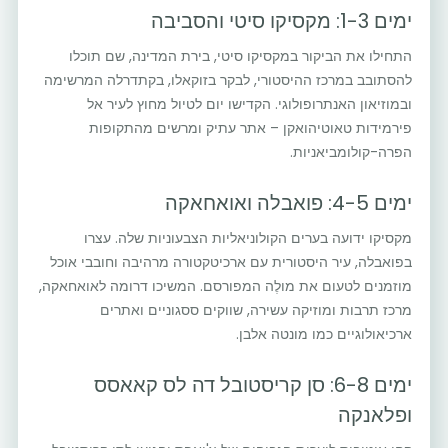
ימים 1-3: מקסיקו סיטי והסביבה
התחילו את הביקור במקסיקו סיטי, בירת המדינה, שם תוכלו
להסתובב במרכז ההיסטורי, לבקר בזוקאלו, בקתדרלה המרשימה
ובמוזיאון האנתרופולוגי. הקדישו יום לטיול מחוץ לעיר אל
פירמידות טאוטיהואקן – אתר עתיק ומרשים מהתקופות
הפרה-קולומביאניות.
ימים 4-5: פואבלה ואואחאקה
מקסיקו ידועה בערים הקולוניאליות הצבעוניות שלה. עצרו
בפואבלה, עיר היסטורית עם ארכיטקטורה מרהיבה וחובבי אוכל
מוזמנים לטעום את מולֶה המפורסם. המשיכו דרומה לאואחאקה,
מרכז תרבות ומוזיקה עשירה, שווקים ססגוניים ואתרים
ארכיאולוגיים כמו מונטה אלבן.
ימים 6-8: סן קריסטובל דה לס קאאסס
ופלאנקה