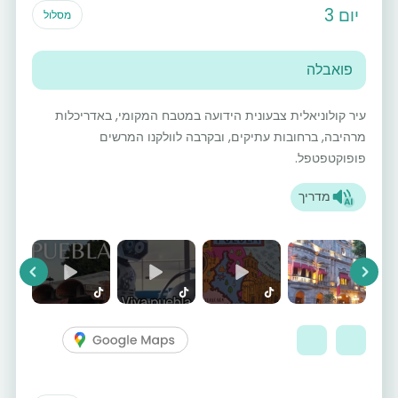
יום 3
מסלול
פואבלה
עיר קולוניאלית צבעונית הידועה במטבח המקומי, באדריכלות
מרהיבה, ברחובות עתיקים, ובקרבה לוולקנו המרשים
פופוקטפטפל.
מדריך
vious
Next