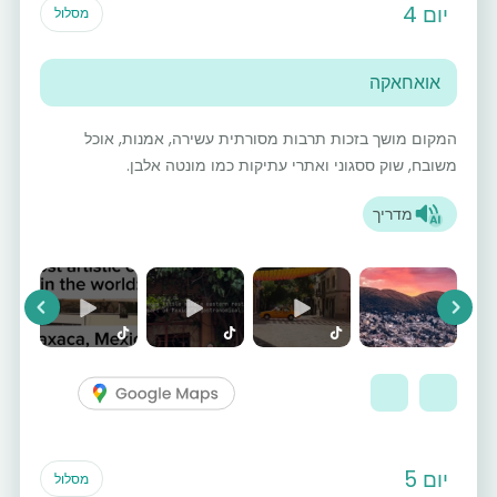
יום 4
מסלול
אואחאקה
המקום מושך בזכות תרבות מסורתית עשירה, אמנות, אוכל
משובח, שוק ססגוני ואתרי עתיקות כמו מונטה אלבן.
מדריך
vious
Next
יום 5
מסלול