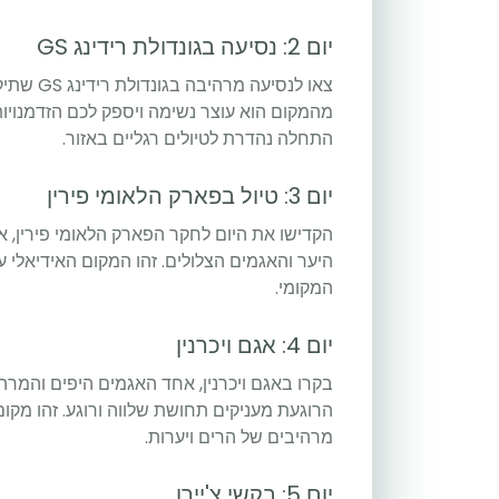
יום 2: נסיעה בגונדולת רידינג GS
צאו לנסי
מהמקום הוא עוצר נשימה ויספק לכם הזדמנויות
התחלה נהדרת לטיולים רגליים באזור.
יום 3: טיול בפארק הלאומי פירין
הקדישו את היום לחקר הפארק הלאומי פירין, את
היער והאגמים הצלולים. זהו המקום האידיאלי ע
המקומי.
יום 4: אגם ויכרנין
בקרו באגם ויכרנין, אחד האגמים היפים והמרה
הרוגעת מעניקים תחושת שלווה ורוגע. זהו מקום
מרהיבים של הרים ויערות.
יום 5: בקשי צ'יירו