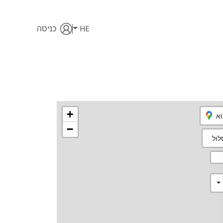
HE
כניסה
+
וא
−
ול