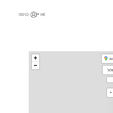
HE
כניסה
+
וא
−
ול