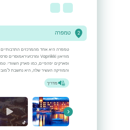
טמפרה
2
טמפרה היא אחד מהמרכזים התרבותיים וה
מוזיאון Vapriikki ומרכזעיראמ
ופארקים יפהפיים, כמו פארק השוודי. טמ
והמוזיקה העשיר שלה, היא נחשבת ל'מוביל
מדריך
Next