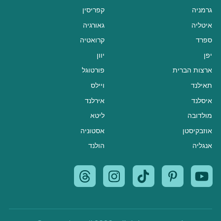
גרמניה
קפריסין
איטליה
גאורגיה
ספרד
קרואטיה
יפן
יוון
ארצות הברית
פורטוגל
תאילנד
ויילס
איסלנד
אירלנד
מולדובה
ליטא
אוזבקיסטן
אסטוניה
אנגליה
הולנד