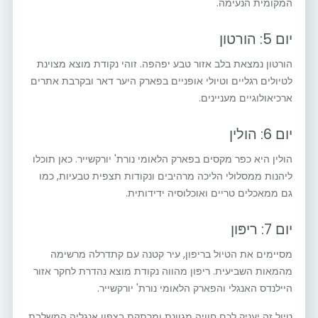
המקומית הנעימה.
יום 5: הורטון
הורטון נמצאת בלב אזור טבע יפהפה. זוהי נקודת מוצא מצוינת
לטיולים רגליים וטיולי אופניים בפארק היער דאר ובקרבת אתרים
ארכיאולוגיים מעניינים.
יום 6: הולין
הולין היא כפר מקסים בפארק הלאומי נורת' יורקשייר. כאן תוכלו
ליהנות ממסלולי הליכה מרהיבים ונקודות תצפית טבעיות, כמו
גם ממאכלים טריים ואוכלוסיה ידידותית.
יום 7: ריפּון
מסיימים את הטיול בריפּון, עיר קטנה עם קתדרלה מרשימה
מהמאות השביעית. ריפּון מהווה נקודת מוצא נהדרת לחקר אזור
היילנדס האנגלי והפארק הלאומי נורת' יורקשייר.
טיול זה יעניק לכם חוויה מגוונת ומרתקת בצפון אנגליה המשלבת