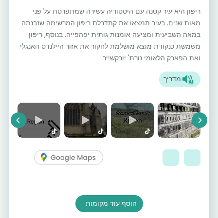
ריפּון היא עיר קטנה עם היסטוריה עשירה שמתפרסת על פני
מאות שנים. בעיר תמצאו את קתדרלת ריפּון המרשימה שנבנתה
במאה השביעית ומציעה אומנות גותית יפהפייה. בנוסף, ריפּון
משמשת כנקודת מוצא מושלמת לחקור את אזור היילנדס האנגלי
ואת הפארק הלאומי נורת' יורקשייר.
מדריך
vious
Next
הוסף עוד מקומות