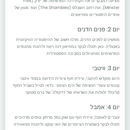
מציעה למבקרים את הקתדרלה המרשימה של יורק (York
Minster), את רחוב השבלס (The Shambles) ועוד מגוון של
אתרים היסטוריים ומוזיאונים.
יום 2: פנים הדנים
ממשיכים לפנים הדנים, מרכז חשוב של ההיסטוריה הוויקינגית
באנגליה. כאן תוכלו לבקר במוזיאון דנה ראוז וליהנות מהנופים
המרשימים ומהטיולים בסביבה הפסטורלית.
יום 3: וויטבי
היום מוקדש לוויטבי, עיירת חוף ציורית הידועה במנזר וויטבי
ובנופים עוצרי הנשימה של הים הצפוני. כדאי לטייל בשביל החוף
קליבלד ולגלות את השראתו של 'דרקולה' של ברם סטוקר.
יום 4: אמבל
עוברים לאמבל, עיירת חוף עם שוק נמל מרתק ונופים מרהיבים.
תוכלו לבקר בשמורת הציפורים של האי קוקט וליהנות מהאווירה