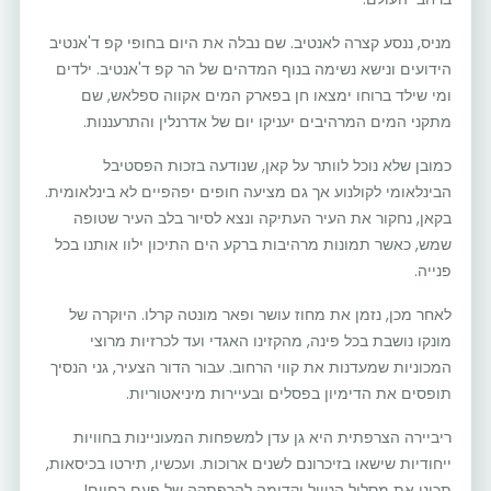
מניס, ננסע קצרה לאנטיב. שם נבלה את היום בחופי קפ ד'אנטיב
הידועים ונישא נשימה בנוף המדהים של הר קפ ד'אנטיב. ילדים
ומי שילד ברוחו ימצאו חן בפארק המים אקווה ספלאש, שם
מתקני המים המרהיבים יעניקו יום של אדרנלין והתרעננות.
כמובן שלא נוכל לוותר על קאן, שנודעה בזכות הפסטיבל
הבינלאומי לקולנוע אך גם מציעה חופים יפהפיים לא בינלאומית.
בקאן, נחקור את העיר העתיקה ונצא לסיור בלב העיר שטופה
שמש, כאשר תמונות מרהיבות ברקע הים התיכון ילוו אותנו בכל
פנייה.
לאחר מכן, נזמן את מחוז עושר ופאר מונטה קרלו. היוקרה של
מונקו נושבת בכל פינה, מהקזינו האגדי ועד לכרזיות מרוצי
המכוניות שמעדנות את קווי הרחוב. עבור הדור הצעיר, גני הנסיך
תופסים את הדימיון בפסלים ובעיירות מיניאטוריות.
ריביירה הצרפתית היא גן עדן למשפחות המעוניינות בחוויות
ייחודיות שישאו בזיכרונם לשנים ארוכות. ועכשיו, תירטו בכיסאות,
תכינו את מסלול הטיול וקדימה להרפתקה של פעם בחיים!