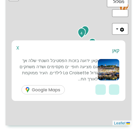
מסלול
1
5
4
2
X
קאן
3
קאן ידועה בזכות הפסטיבל השנתי שלה אך
גם מציעה חופי ים מקסימים ושדה משחקים
גדול La Croisette לילדים. העיר ממוקמת
לאורך הח...
Leaflet