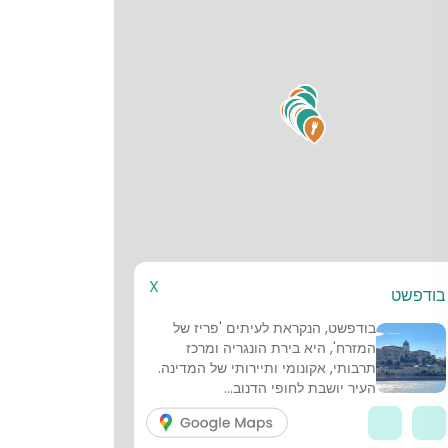
7
3
5
4
6
1
2
8
X
בודפשט
בודפשט, הנקראת לעיתים 'פריז של
המזרח', היא בירת הונגריה ומרכז
תרבותי, אקונומי ותיירותי של המדינה.
העיר יושבת לחופי הדנוב...