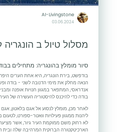
AI-Livingstone
03.06.2024
מסלול טיול ב הונגריה 
סיור מומלץ בהונגריה: מתחילים בבו
בודפשט, בירת הונגריה, היא אחת הערים היפה
הנאה מחלק את מימי הדנובה לשני - בודה ופש
אנדראסי, המתפאר במגוון חנויות אופנה ומבני 
בודה כדי להיכנס להיסטוריה העשירה של העיר 
לאחר מכן, מומלץ לנסוע אל אגם בלאטון, אגם ה
ליהנות ממגוון פעילויות וואטר-ספורט, לטעום
לא רחוק משם ממוקמת העיר גיור, אשר מציעה
הארכיטקטורה הברוקית המרהיבה שלה ובית ה