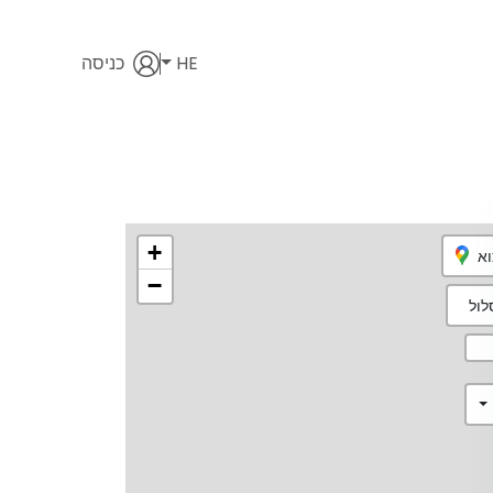
HE
כניסה
+
וא
−
ול