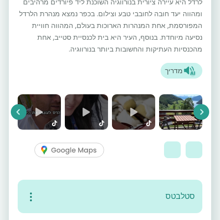
לרדל היא עיירה ציורית בנורווגיה השוכנת ליד פיורדים מרהיבים
ומהווה יעד חובה לחובבי טבע וצילום. בכפר נמצא מנהרת הלרדל
המפורסמת, אחת המנהרות הארוכות בעולם, המהווה חוויית
נסיעה מיוחדת. בנוסף, העיר היא בית לכנסיית סטייב, אחת
מהכנסיות העתיקות והחשובות ביותר בנורווגיה.
מדריך
vious
Next
סטלבטס