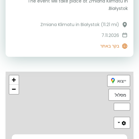
The event will take place at Zmiana Klimatu in
Białystok.
Zmiana Klimatu in Białystok (11.21 mi)
7.11.2026
בקר באתר
+
ייצוא
−
מסלול