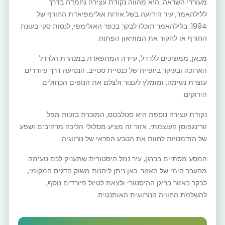
מעוררי השראה. היא מהווה נקודת עצירה נחמדה בדרך
ללילהאמר, עיר הידועה בשל אירוח אולימפיאדת החורף של
1994. בלילהאמר תוכלו לבקר בכפר האולימפי, לנסות סקי בעונת
החורף או לחקור את המוזיאון הפתוח.
מכאן, ממשיכים ללרדל, עיירה המתפארת במנהרת הלרדל
הארוכה ובעיקר ביופייה של כנסיית סטייב. הנסיעה דרך פיורדים
עוצרת נשימה, ומומלץ לעצור ולצלם את הנופים הכחולים
הירוקים.
נקודת עצירה נוספת היא סטלבטס, המוכרת בזכות מפל
וורינגפוסן העוצמתי. אזור זה מציע מסלולי הליכה מרהיבים ושפע
של הזדמנויות לחוות את הטבע הפראי של נורווגיה.
המסע מסתיים בברגן, עיר נמל היסטורית שתעניק לכם טעימה
מהעבר הימי של האזור. כאן ניתן ליהנות משוק הדגים המקומי,
לבקר באזור בריגן ההיסטורי ולצאת לטיול פיורדים נוסף,
להשלמת החוויה הנורווגית האותנטית.