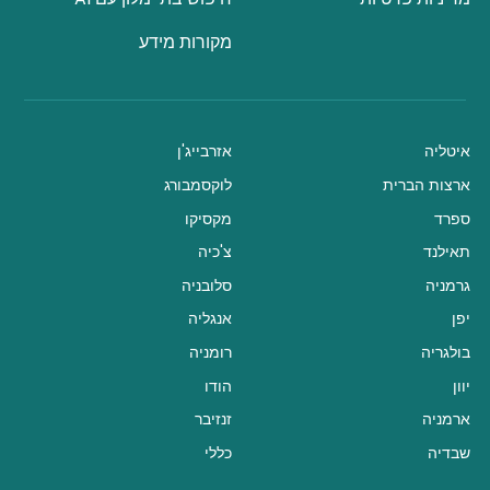
מקורות מידע
איטליה
אזרבייג'ן
ארצות הברית
לוקסמבורג
ספרד
מקסיקו
תאילנד
צ'כיה
גרמניה
סלובניה
יפן
אנגליה
בולגריה
רומניה
יוון
הודו
ארמניה
זנזיבר
שבדיה
כללי