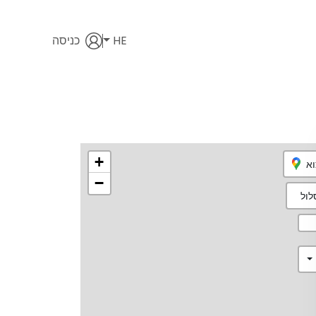
HE
כניסה
+
וא
−
ול