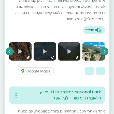
אחד הקניונים העמוקים באירופה. העצירה כאן קצרה ונוחה
לנהגים במסלול, ומספקת צילום פנורמי מרהיב, תחושת גובה
דרמטית ולעיתים גם אפשרות לאטרקציות אקסטרים בסביבה
(כמו זיפ-ליין) למי שמעוניין.
מדריך
vious
Next
Durmitor National Park (הפארק
הלאומי דורמיטור – ז'בליאק)
אחד מאתרי הטבע המרשימים ביותר במונטנגרו, עם פסגות