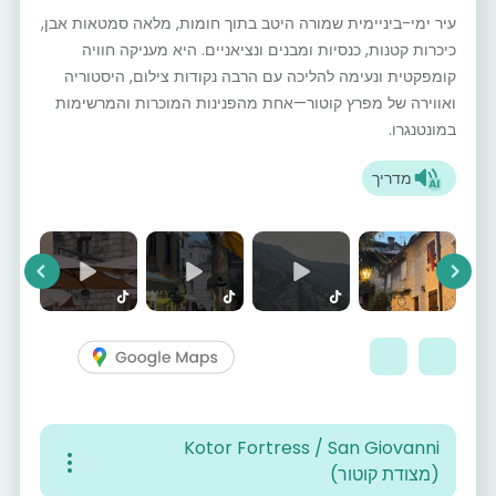
עיר ימי-ביניימית שמורה היטב בתוך חומות, מלאה סמטאות אבן,
כיכרות קטנות, כנסיות ומבנים ונציאניים. היא מעניקה חוויה
קומפקטית ונעימה להליכה עם הרבה נקודות צילום, היסטוריה
ואווירה של מפרץ קוטור—אחת מהפנינות המוכרות והמרשימות
במונטנגרו.
מדריך
vious
Next
Kotor Fortress / San Giovanni
(מצודת קוטור)