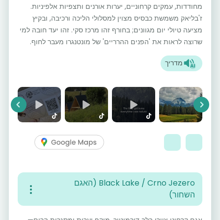
מחודדות, עמקים קרחוניים, יערות אורנים ותצפיות אלפיניות.
ז'בליאק משמשת כבסיס מצוין למסלולי הליכה ורכיבה, ובקיץ
מציעה טיולי יום מגוונים; בחורף זהו מרכז סקי. זהו יעד חובה למי
שרוצה לראות את 'הפנים ההרריים' של מונטנגרו מעבר לחוף.
מדריך
vious
Next
Black Lake / Crno Jezero (האגם
השחור)
אגם קרחוני ציורי בלב דורמיטור, מוקף יערות ומסגרות הרים—