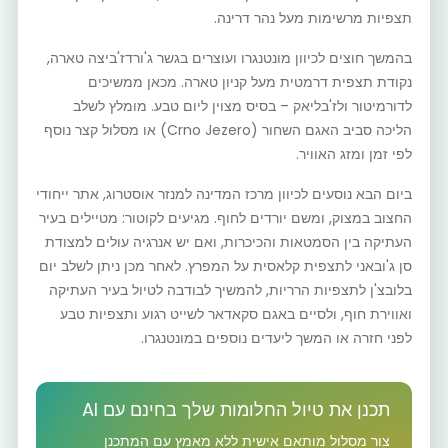
תצפיות מרשימות מעל נהר דרינה.
בהמשך חוצים לכיוון מונטנגרו ועוצרים בגשר ג'ורדז'ביצה טארה,
נקודת תצפית דרמטית מעל קניון טארה. מכאן ממשיכים
לדורמיטור ולז'בליאק – בסיס מצוין ליום טבע. מומלץ לשלב
הליכה סביב האגם השחור (Crno Jezero) או מסלול קצר נוסף
לפי זמן ומזג האוויר.
ביום הבא נוסעים לכיוון מרכז המדינה למנזר אוסטרוג, אתר ייחודי
החצוב במצוק, ומשם יורדים לחוף. מגיעים לקוטור: מטיילים בעיר
העתיקה בין הסמטאות והכיכרות, ואם יש אנרגיה עולים למצודת
סן ג'ובאני לתצפית קלאסית על המפרץ. לאחר מכן ניתן לשלב יום
בלובצ'ן לתצפיות הרריות, להמשיך לבודבה לטיול בעיר העתיקה
ואווירת חוף, ולסיים באגם סקאדאר לשייט רגוע ותצפיות טבע
לפני חזרה או המשך ליעדים נוספים במונטנגרו.
תכנן את טיול החלומות שלך בחינם עם AI
צור מסלול מותאם אישית ללא מאמץ עם המתכנן