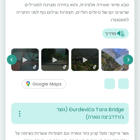
טבע פראי ואווירה אלפינית, והוא בחירה מצוינת למטיילים
שרוצים יום של טיולים רגליים, תצפיות וצילום נוף לפני החצייה
למונטנגרו.
מדריך
vious
Next
Đurđevića Tara Bridge (גשר
ג'ורדז'ביצה טארה)
גשר אייקוני מעל קניון נהר טארה עם תצפיות עוצרות נשימה על