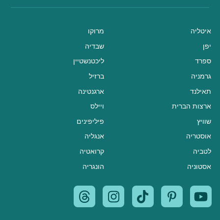
איטליה
מרוקו
יפן
שבדיה
ספרד
ליכטנשטיין
גרמניה
ברזיל
תאילנד
ארגנטינה
ארצות הברית
ויילס
שוויץ
פיליפינים
אוסטריה
אנגליה
לטביה
קרואטיה
אסטוניה
הונגריה