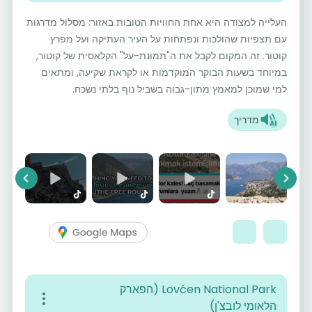
העלייה למצודה היא אחת החוויות הטובות באזור: מסלול מדרגות
עם תצפיות שהולכות ונפתחות על העיר העתיקה ועל מפרץ
קוטור. זה המקום לקבל את ה"תמונת-על" הקלאסית של קוטור,
במיוחד בשעות הבוקר המוקדמות או לקראת שקיעה, ומתאים
למי שמוכן למאמץ מתון-גבוה בשביל נוף בלתי נשכח.
מדריך
vious
Next
Lovćen National Park (הפארק
הלאומי לובצ'ן)