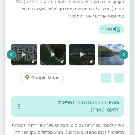
הקניון. זהו גם מקום ידוע לצפייה בעופות דורסים נדירים (כולל
נשרים), ולשייט/תצפיות שמציגים נוף 'גלויה' שקשה למצוא
במקומות אחרים לאורך המסלול.
מדריך
vious
Next
Tara National Park (הפארק
הלאומי טארה)
פארק לאומי עם יערות צפופים, מצוקים מעל נהר דרינה ותצפיות
מרשימות (כמו Banjska Stena). מציע מסלולים שקטים יותר,