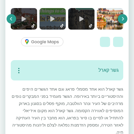
vious
Next
גשר קארל
גשר קארל הוא אחד מסמלי פראג וגם אחד הגשרים היפים
וההיסטוריים ביותר באירופה. הגשר מעמיד בפני המבקרים נופים
מרהיבים של העיר ונהר הוולטבה, מוקף פסלים בסגנון בארוק
המוסיפים לאווירה הקסומה. גשר קארל הוא מקום אידיאלי
להתחיל או לסיים בו סיור בפראג, הוא מחבר בין העיר העתיקה
לאזור הטירה, ומספק הזדמנות נפלאה לצלם וליהנות מהיסטוריה
חיה.