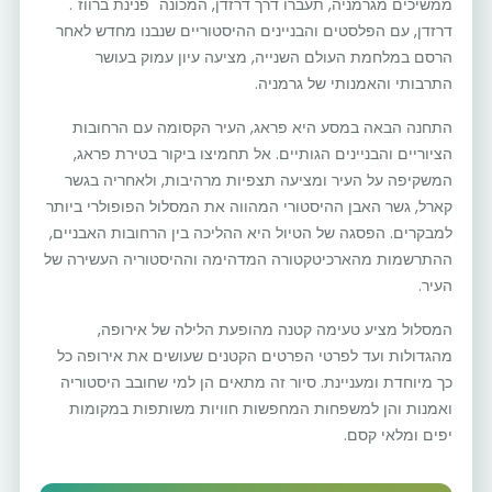
ממשיכים מגרמניה, תעברו דרך דרזדן, המכונה "פנינת ברווז".
דרזדן, עם הפלסטים והבניינים ההיסטוריים שנבנו מחדש לאחר
הרסם במלחמת העולם השנייה, מציעה עיון עמוק בעושר
התרבותי והאמנותי של גרמניה.
התחנה הבאה במסע היא פראג, העיר הקסומה עם הרחובות
הציוריים והבניינים הגותיים. אל תחמיצו ביקור בטירת פראג,
המשקיפה על העיר ומציעה תצפיות מרהיבות, ולאחריה בגשר
קארל, גשר האבן ההיסטורי המהווה את המסלול הפופולרי ביותר
למבקרים. הפסגה של הטיול היא ההליכה בין הרחובות האבניים,
ההתרשמות מהארכיטקטורה המדהימה וההיסטוריה העשירה של
העיר.
המסלול מציע טעימה קטנה מהופעת הלילה של אירופה,
מהגדולות ועד לפרטי הפרטים הקטנים שעושים את אירופה כל
כך מיוחדת ומעניינת. סיור זה מתאים הן למי שחובב היסטוריה
ואמנות והן למשפחות המחפשות חוויות משותפות במקומות
יפים ומלאי קסם.