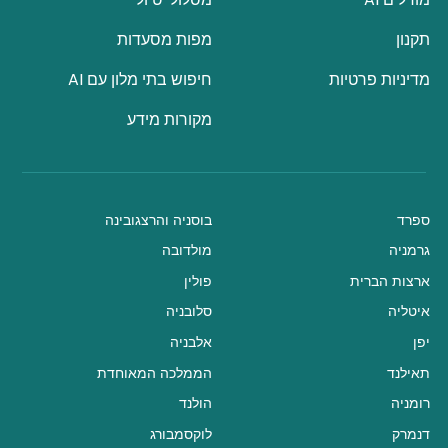
תקנון
מפות מסעדות
מדיניות פרטיות
חיפוש בתי מלון עם AI
מקורות מידע
ספרד
בוסניה והרצגובינה
גרמניה
מולדובה
ארצות הברית
פולין
איטליה
סלובניה
יפן
אלבניה
תאילנד
הממלכה המאוחדת
רומניה
הולנד
דנמרק
לוקסמבורג