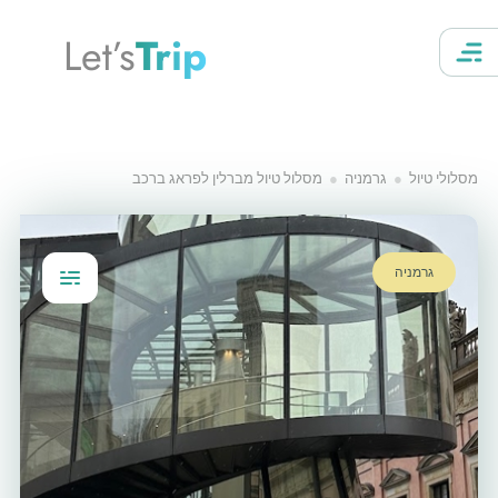
Let’s
Trip
מסלולי טיול
גרמניה
מסלול טיול מברלין לפראג ברכב
גרמניה