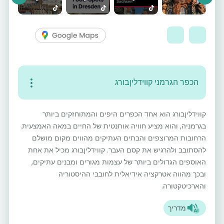
vious
Next
הכפר הגרמני קווידליןבורג
קווידליןבורג הוא אחד הכפרים היפים והמתוחזקים ביותר
בגרמניה, והוא מציע חוויה אותנטית של החיים במאה האמצעית.
הרחובות המרוצפים והבתים העתיקים מהווים מקום מושלם
להסתובב ולהרגיש את קסם העבר. קווידליןבורג מכיל את אחת
האוספים הגדולים ביותר של עצמות מגורים ומבנים עתיקים,
ובכך מהווה אטרקציה אידיאלית לחובבי ההיסטוריה
והארכיטקטורה.
מדריך