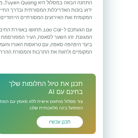
התחנ
ידוע בזכות האדריכלות המסורתית ובדרך החיי
המקומית ואת האירועים המסורתיים הייחודיים ל
עם הגעתכם ל-Lao Cai, תחושו 
המגוונת. זהו השער לסאפה, העיר המפורסמת 
ביעד היפהפה סאפה, עם טראסות האורז והעמק
המקומיים ולחוות את התרבות והמסורת ההררית
תכנן את טיול החלומות שלך
בחינם עם AI
צור מסלול מותאם אישית ללא מאמץ עם המתכ
המופעל בינה מלאכותית שלנו.
תכנן עכשיו