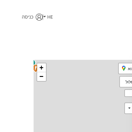
HE
כניסה
2
+
וא
−
ול