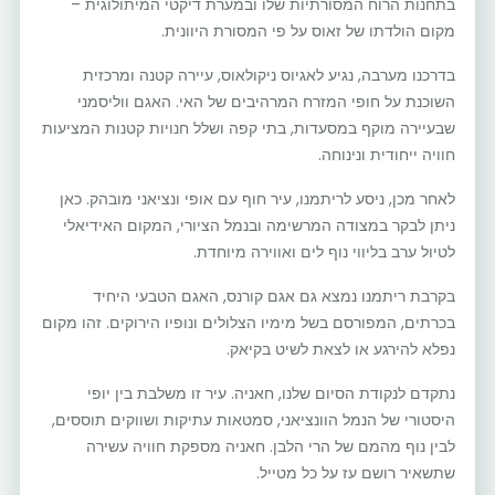
בתחנות הרוח המסורתיות שלו ובמערת דיקטי המיתולוגית –
מקום הולדתו של זאוס על פי המסורת היוונית.
בדרכנו מערבה, נגיע לאגיוס ניקולאוס, עיירה קטנה ומרכזית
השוכנת על חופי המזרח המרהיבים של האי. האגם ווליסמני
שבעיירה מוקף במסעדות, בתי קפה ושלל חנויות קטנות המציעות
חוויה ייחודית ונינוחה.
לאחר מכן, ניסע לריתמנו, עיר חוף עם אופי ונציאני מובהק. כאן
ניתן לבקר במצודה המרשימה ובנמל הציורי, המקום האידיאלי
לטיול ערב בליווי נוף לים ואווירה מיוחדת.
בקרבת ריתמנו נמצא גם אגם קורנס, האגם הטבעי היחיד
בכרתים, המפורסם בשל מימיו הצלולים ונופיו הירוקים. זהו מקום
נפלא להירגע או לצאת לשיט בקיאק.
נתקדם לנקודת הסיום שלנו, חאניה. עיר זו משלבת בין יופי
היסטורי של הנמל הוונציאני, סמטאות עתיקות ושווקים תוססים,
לבין נוף מהמם של הרי הלבן. חאניה מספקת חוויה עשירה
שתשאיר רושם עז על כל מטייל.