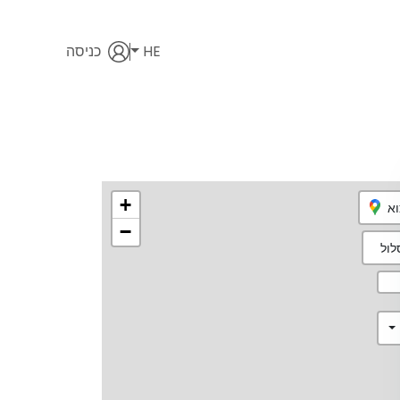
HE
כניסה
+
וא
−
ול