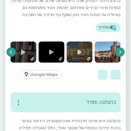
ברובע היהודי העתיק שלה. היא מציעה שילוב של עתיקות רומיות,
כנסיות מימי הביניים ומדרחוב יפהפה. העיר מפורסמת גם
בטיוליה על חומות העיר מהן נשקף נוף מרהיב של הסביבה.
מדריך
vious
Next
ברצלונה, ספרד
ברצלונה היא פנינה תרבותית וארכיטקטונית, הידועה בעיקר
בזכות יצירות המופת של אנטוני גאודי, כולל הסגרדה פמיליה