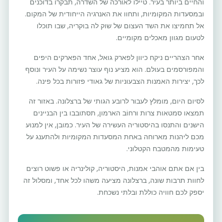
והחיים ביותר בעיר. טיילו לאורכה של השדרה, תבקרו בדוכנים
ובמסעדות המקומיות, ותחוו את האנרגיה הייחודית של המקום.
אל תחמיצו את השד העצום של שוק לה בוקריה, שבו תוכלו
לטעום מגוון מאכלים מקומיים.
אחר הצהריים ניקח כיוון לפארק גואל, אחד הפארקים היפים
והמפורסמים בעולם. הוא מציע נוף עוצר נשימה על העיר ונוסף
לכך, יצירות האמנות הצבעוניות של גאודי פזורות בכל פינה.
לסיום היום, מומלץ לעבור לרובע הגותי של ברצלונה. באזור זה
תמצאו סמטאות צרות ורחוֹב הארמון, תסתובבו בין הבניינים
הישנים והתנסו בהיסטוריה העשירה של העיר. כמובן, אין למנוע
מכם ליהנות מארוחה באחת המסעדות המקומיות ולהתענג על
טעימות מהמטבח הקטלוני.
בין אם אתם אוהבי אמנות, היסטוריה, קולינריה או פשוט רוצים
לחוות תרבות שונה, ברצלונה מציעה משהו לכל אחד, ומסלול זה
יספק לכם חוויה כוללת ובלתי נשכחת.