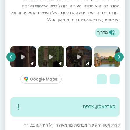
המרהיבה. היא מכונה 'העיר הוורודה' בשל השימוש בלבנים
ורודות בבנייה. העיר ידועה גם כמרכז של תעשיית התעופה והחלל
האירופית, עם אטרקציות כמו מוזיאון החלל.
מדריך
vious
Next
קארקאסון, צרפת
קארקאסון היא עיר מבוימת מהמאה ה-14 הידועה בטירת