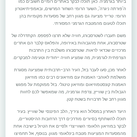
ביותר בגרמניה. כאן תוכלו לבקר באתרים רומיים חשובים כמו
ה'פורתה ניגרה', השער הרומי השחור המרשים, ובאמפיתיאטרון
הרומי. טרייר מציעה גם מגוון רחב של מסעדות מקומיות בהן
תוכלו לטעום מהמטבח הגרמני המסורתי.
משם תעברו לשטרסבורג, חוויה שלא תרצו לפספס. הקתדרלה של
שטרסבורג, אחת מהגבוהות באירופה, והפלאס קלבר הם אתרים
מרכזיים שכדאי לראות. שטרסבורג משלבת בין התרבות
הצרפתית לגרמנית, מה שמציע חוויה ייחודית וטעימה למבקרים.
לאחר מכן, סעו לעבר בזל, העיר הרב-תרבותית שמציעה מסגרת
מושלמת לאוהבי האמנות עם מוזיאונים רבים כמו מוזיאון
האמנות קונסטמוזיאום ומוזיאון טינגלי. בזל ממוקמת על מפגש
הגבולות בין שווייץ, צרפת וגרמניה, מה שמאפשר לכם לחוות
מגוון רחב של תרבויות בשטח קטן.
היעד האחרון במסלול הוא ציריך, הלב הפיננסי של שווייץ. בעיר
תוכלו להשתתף בסיורים מודרכים דרך הרחובות ההיסטוריים,
לבקר במוזיאון הלאומי השווייצרי ולסיים את הטיול בישיבה אחת
מהמסעדות המציעות מטבח בינלאומי מגוון. בנוסף, אל תחמיצו