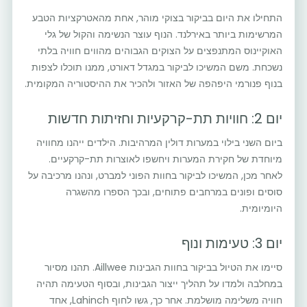
התחילו את היום בביקור בצוקי מוהר, אחת מהאטרקציות הטבע
המרשימות ביותר באירלנד. הנוף עוצר הנשימה והקול של גלי
האוקיינוס המתנפצים על הצוקים הגבוהים מהווים חוויה בלתי
נשכחת. משם המשיכו לביקור במגדל דאורט, ממנו תוכלו לצפות
בנוף פנורמי היפהפה של האזור ולהכיר את ההיסטוריה המקומית.
יום 2: חוויות תת-קרקעיות וחזיתות חדשות
ביום השני בילוי במערות דולין המרהיבות. הילדים ייהנו מחוויה
מיוחדת של חקירת המערות ויחשפו לאוצרות תת-קרקעיים.
לאחר מכן, המשיכו לביקור בחוות הפוני למברט, ונהנו מרכיבה על
סוסים ופונים במרחבים פתוחים, ובכך הספרו מהשגרה
היומיומית.
יום 3: טעימות ונוף
סיימו את הטיול בביקור בחוות הגבינות Aillwee. תהנו מסיור
במחלבה ולמדו על תהליך ייצור הגבינות, ובסוף הטעימה תהיה
חוויה משלימה מושלמת. אחר כך, גשו לחוף Lahinch, אחד