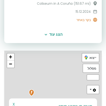
Coliseum in A Coruña (151.67 mi)
15.12.2024
בקר באתר
הצג עוד
+
ייצוא
−
מסלול
X