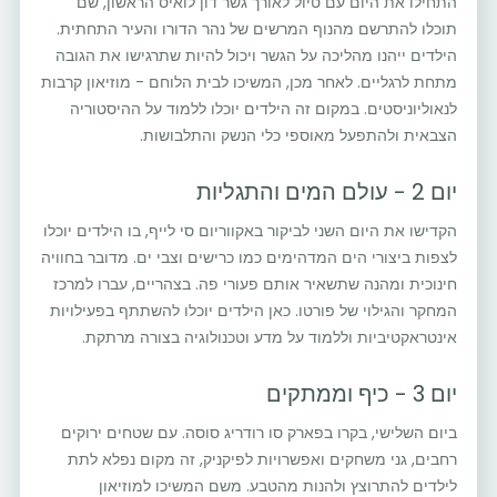
התחילו את היום עם טיול לאורך גשר דון לואיס הראשון, שם
תוכלו להתרשם מהנוף המרשים של נהר הדורו והעיר התחתית.
הילדים ייהנו מהליכה על הגשר ויכול להיות שתרגישו את הגובה
מתחת לרגליים. לאחר מכן, המשיכו לבית הלוחם - מוזיאון קרבות
לנאוליוניסטים. במקום זה הילדים יוכלו ללמוד על ההיסטוריה
הצבאית ולהתפעל מאוספי כלי הנשק והתלבושות.
יום 2 - עולם המים והתגליות
הקדישו את היום השני לביקור באקווריום סי לייף, בו הילדים יוכלו
לצפות ביצורי הים המדהימים כמו כרישים וצבי ים. מדובר בחוויה
חינוכית ומהנה שתשאיר אותם פעורי פה. בצהריים, עברו למרכז
המחקר והגילוי של פורטו. כאן הילדים יוכלו להשתתף בפעילויות
אינטראקטיביות וללמוד על מדע וטכנולוגיה בצורה מרתקת.
יום 3 - כיף וממתקים
ביום השלישי, בקרו בפארק סו רודריג סוסה. עם שטחים ירוקים
רחבים, גני משחקים ואפשרויות לפיקניק, זה מקום נפלא לתת
לילדים להתרוצץ ולהנות מהטבע. משם המשיכו למוזיאון