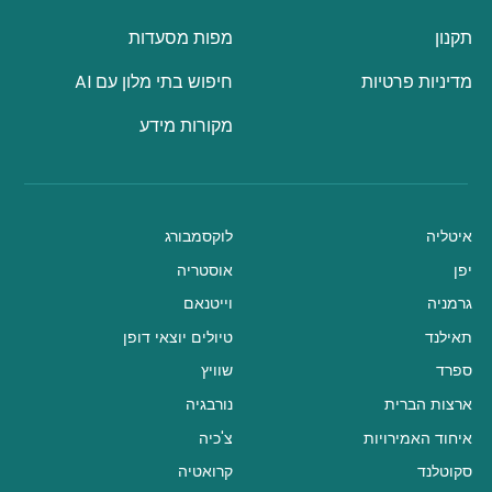
תקנון
מפות מסעדות
מדיניות פרטיות
חיפוש בתי מלון עם AI
מקורות מידע
איטליה
לוקסמבורג
יפן
אוסטריה
גרמניה
וייטנאם
תאילנד
טיולים יוצאי דופן
ספרד
שוויץ
ארצות הברית
נורבגיה
איחוד האמירויות
צ'כיה
סקוטלנד
קרואטיה