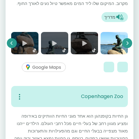
מקרוב. המיקום שלו ליד המים מאפשר טיול נעים לאורך החוף.
מדריך
vious
Next
Copenhagen Zoo
גן החיות בקופנהגן הוא אחד מגני החיות הוותיקים באירופה
ומציע מגוון רחב של בעלי חיים מכל רחבי העולם. הילדים ייהנו
מאוד מצפייה בבעלי החיים וגם מהפעילויות והתערוכות
החינוכיות שישנן במקום. בנוסף, גן החיות נמצא באזור ירוק ויפה,