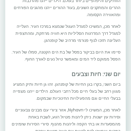
הוותיקים והיפהפיים ביותר בעולם. הילדים ייהנו מהרכבות
ההרים והמתקנים השונים, בעוד ההורים ייהנו מהגנים הפורחים
ומהאווירה הקסומה.
לאחר מכן, המשיכו למגדל העגול שנמצא במרכז העיר. העלייה
למגדל דרך המדרגות הסליליות היא חוויה מרתקת, ומהתצפית
העליונה תזכו לנוף פנורמי מרהיב של קופנהגן.
סיימו את היום בביקור בפסל של בת הים הקטנה, סמלו של העיר.
הפסל ממוקם ליד המים ומאפשר טיול נעים לאורך החוף.
יום שני: חיות וצבעים
ביום השני, בקרו בגן החיות של קופנהגן. זהו גן חיות ותיק המציע
מגוון רחב של בעלי חיים מכל רחבי העולם. הילדים ייהנו מצפייה
בבעלי החיים וגם מהפעילויות החינוכיות שבמקום.
לאחר מכן, המשיכו ל-Nyhavn, אזור ציורי עם מבנים צבעוניים
וסירות עץ ישנות. ניתן ליהנות מטיול רגוע, לשבת באחת
מהמסעדות או בתי הקפה וליהנות מהנוף. סיורי הסירות שזמינים