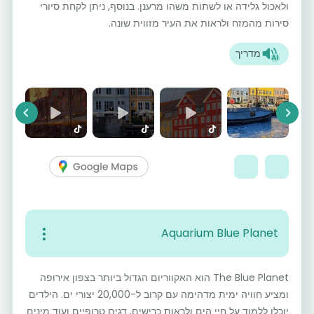
ולאכול גלידה או לשתות משהו מרענן. בנוסף, ניתן לקחת סיורי
סירות מהמזח ולראות את העיר מזווית שונה.
מדריך
vious
Next
Aquarium Blue Planet
The Blue Planet הוא האקווריום הגדול ביותר בצפון אירופה
ומציע חוויה ימית מדהימה עם קרוב ל-20,000 יצורי ים. הילדים
יוכלו ללמוד על חיי הים ולראות כרישים, דגים טרופיים ועוד מינים