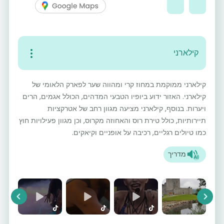
קילארני
קילארני ממוקמת במחוז קרי ומהווה שער לפארק הלאומי של
קילארני. האזור ידוע ביופיו הטבעי המדהים, הכולל אגמים, הרים
ויערות. בנוסף, קילארני מציעה מגוון רחב של אטרקציות
תיירותיות, כולל טירת רוס והאחוזה מקרוס, וכן מגוון פעילויות חוץ
כמו טיולים רגליים, רכיבה על אופניים וקיאקים.
מדריך
vious
Next