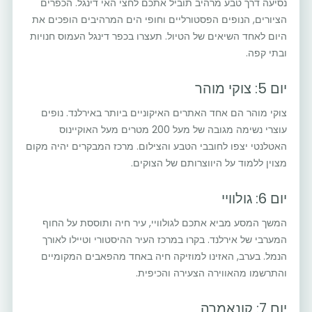
נסיעה דרך טבע מרהיב תוביל אתכם לחצי האי דינגל. הכפרים
הציורים, הנופים הפסטורליים וחופי הים המרהיבים הופכים את
היום לאחד השיאים של הטיול. תעצרו בכפר דינגל העמוס חנויות
ובתי קפה.
יום 5: צוקי מוהר
צוקי מוהר הם אחד האתרים האיקוניים ביותר באירלנד. נופים
עוצרי נשימה מגובה של מעל 200 מטרים מעל האוקיינוס
האטלנטי יצפו לחובבי הטבע והצילום. מרכז המבקרים יהיה מקום
מצוין ללמוד על היווצרותם של הצוקים.
יום 6: גולוויי
המשך המסע מביא אתכם לגולוויי, עיר חיה ותוססת על החוף
המערבי של אירלנד. בקרו במרכז העיר ההיסטורי וטיילו לאורך
הנמל. בערב, האזינו למוזיקה חיה באחד מהפאבים המקומיים
והתרשמו מהאווירה הצעירה והכיפית.
יום 7: קונאמרה