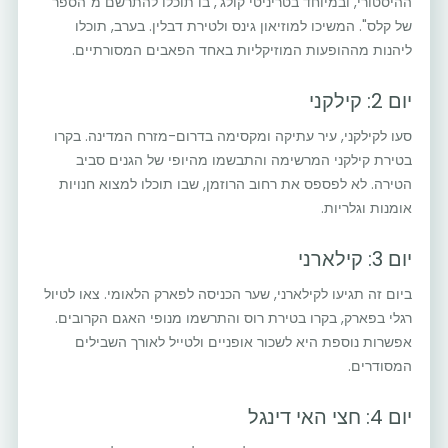
ההיסטורי, ובמיוחד בטריניטי קולג', בו תוכלו להתרשם מ"הספר
של קלס". המשיכו למוזיאון גינס ולטירת דבלין. בערב, תוכלו
ליהנות מההופעות המוזיקליות באחד הפאבים המסורתיים.
יום 2: קילקני
סעו לקילקני, עיר עתיקה ומקסימה בדרום-מזרח המדינה. בקרו
בטירת קילקני המרשימה והתבשמו מהיופי של הגנים סביב
הטירה. לא לפספס את רחוב הרוזמן, שבו תוכלו למצוא חנויות
אומנות וגלריות.
יום 3: קילארני
ביום זה תגיעו לקילארני, שער הכניסה לפארק הלאומי. צאו לטיול
רגלי בפארק, בקרו בטירת רוס והתרשמו מנופי האגם הקרובים.
אפשרות נוספת היא לשכור אופניים ולטייל לאורך השבילים
המסודרים.
יום 4: חצי האי דינגל