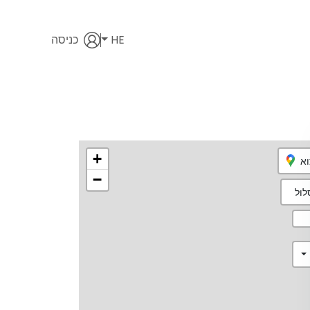
HE
כניסה
+
וא
−
ול