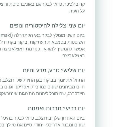
קרוב לכיכר, כדאי לבקר גם באוניברסיטת ורו
על העיר.
יום שני: צלילה להיסטוריה ונופים
השוטטות בסמטאות העתיקות וביקור בקתדרלות 
אפשר להמשיך למוזיאון פנורמת ראצלאביצה 
ראצלאביצה.
יום שלישי: טבע, מדע וחיות
התחל את יומך בביקור בגן החיות של ורוצלב, א
חיים מביתנים שונים כמו ביתן אפריקני וגנים 
היידלברג, שם תוכל ליהנות מתצוגות אינטראק
יום רביעי: תרבות ואמנות
ביום האחרון שלך בורוצלב, כדאי לבקר בהיכל ה
שונים ומבנה אדריכלי ייחודי. סיים את טיולך ב