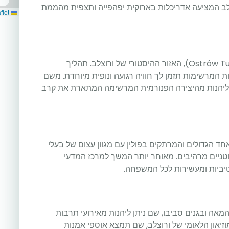
צלב המציעה אדריכלות בארוקית יפהפייה ותצפית מהממת
Leaflet
ביום השני מומלץ לבקר באי הקתדרלה (Ostrów Tumski), האזור ההיסטורי של ורוצלב. תהליך
המרשימות תזמן לך חוויה רגועה ונופית מיוחדת. משם
וליהנות מהיצירה הפנורמית המרשימה המתארת את קרב
חד הגדולים והמרתקים בפולין עם מגוון עצום של בעלי
בוטניים מרהיבים. מאוחר יותר המשך למרכז המדעי
טיביות ומעשירות לכל המשפחה.
מאה ובגנים סביבו, שם ניתן ליהנות מאירועי תרבות
מוזיאון הלאומי של ורוצלב, שם תמצא אוספי אמנות