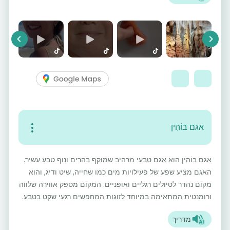
vious
Next
אגם בּוֹהִין
אגם בּוֹהִין הוא אגם טבעי מרהיב שמוקף בהרים ונוף טבע עשיר.
האגם מציע שפע של פעילויות מים כמו שחייה, שיט ודיג, והוא
מקום נהדר לטיולים רגליים ואופניים. המקום מספק אווירה שלווה
ורומנטית המתאימה במיוחד לזוגות המחפשים רגעי שקט בטבע.
מדריך