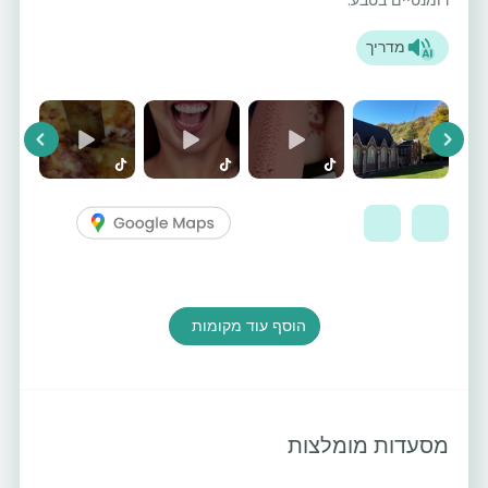
מדריך
vious
Next
הוסף עוד מקומות
מסעדות מומלצות