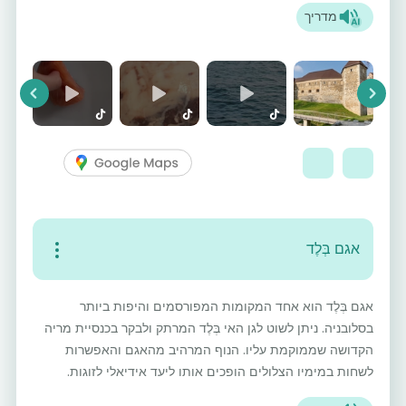
מדריך
vious
Next
אגם בְּלֶד
אגם בְּלֶד הוא אחד המקומות המפורסמים והיפות ביותר
בסלובניה. ניתן לשוט לגן האי בְּלֶד המרתק ולבקר בכנסיית מריה
הקדושה שממוקמת עליו. הנוף המרהיב מהאגם והאפשרות
לשחות במימיו הצלולים הופכים אותו ליעד אידיאלי לזוגות.