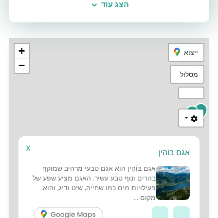
הצג עוד
+
ייצוא
−
מסלול
5
2
X
אגם בּוֹהִין
4
אגם בּוֹהִין הוא אגם טבעי מרהיב שמוקף
בהרים ונוף טבע עשיר. האגם מציע שפע של
פעילויות מים כמו שחייה, שיט ודיג, והוא
מקום ...