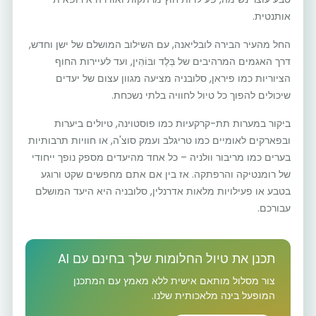
אותנטית.
החל מהעיר הבירה לובליאנה, עם השילוב המושלם של ישן וחדש,
דרך האגמים המרהיבים של בְּלֶד ובּוֹהִין, ועד לעיירות החוף
הציוריות כמו פיראן, סלובניה מציעה מגוון עצום של יעדים
שיכולים להפוך כל טיול לחוויה בלתי נשכחת.
ביקור במערות תת-קרקעיות כמו פוסטוינה, טיולים ביערות
ובפארקים לאומיים כמו טריגלב ועמק סוצ'ה, או חוויות תרבותיות
בערים כמו מריבור וולניה – כל אחד מהיעדים מספק נופך ייחודי
של רומנטיקה והרפתקה. אז בין אם אתם מחפשים שקט ורוגע
בטבע או פעילויות מלאות אדרנלין, סלובניה היא היעד המושלם
עבורכם.
תכנן את טיול החלומות שלך בחינם עם AI
צור מסלול מותאם אישית ללא מאמץ עם המתכנן
המופעל בינה מלאכותית שלנו.