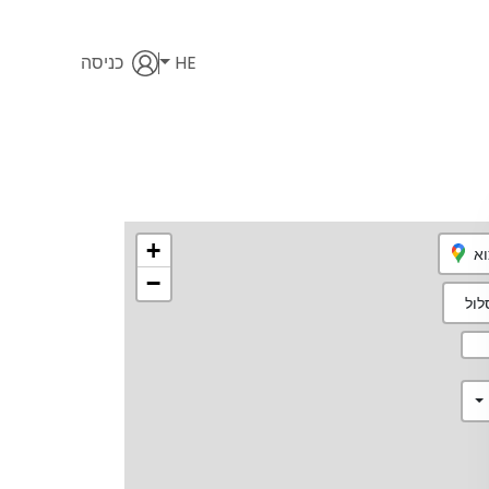
HE
כניסה
+
וא
−
ול