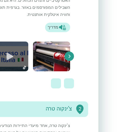
האטרקטיביים והמים הכחולים. היא גם נקו
השבילים המפורסמים באזור. בגרפית תוכל
וחוויה איטלקית אותנטית.
מדריך
Next
צ'ינקוה טרה
2
צ'ינקוה טרה, אחד מיעדי התיירות הנודעי