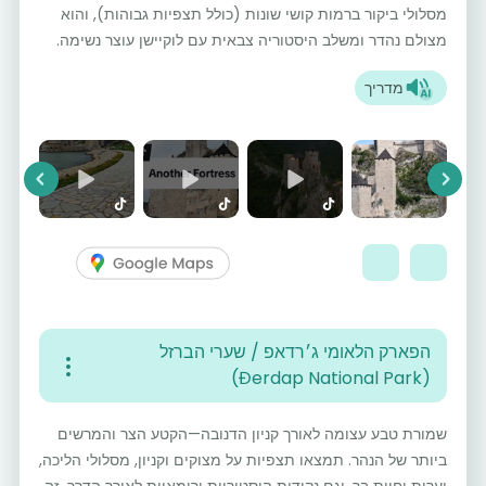
מסלולי ביקור ברמות קושי שונות (כולל תצפיות גבוהות), והוא
מצולם נהדר ומשלב היסטוריה צבאית עם לוקיישן עוצר נשימה.
מדריך
vious
Next
הפארק הלאומי ג׳רדאפ / שערי הברזל
(Đerdap National Park)
שמורת טבע עצומה לאורך קניון הדנובה—הקטע הצר והמרשים
ביותר של הנהר. תמצאו תצפיות על מצוקים וקניון, מסלולי הליכה,
יערות וחיות בר, וגם נקודות היסטוריות ורומאיות לאורך הדרך. זה