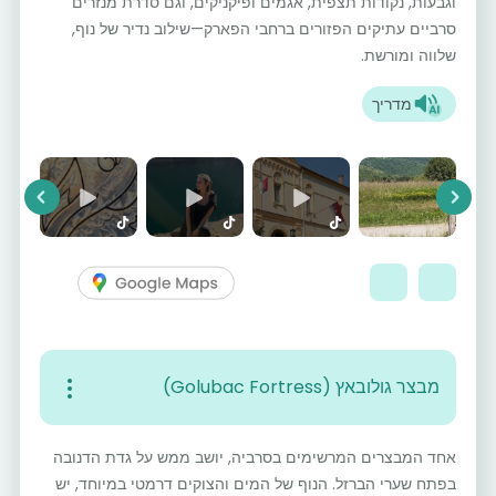
וגבעות, נקודות תצפית, אגמים ופיקניקים, וגם סדרת מנזרים
סרביים עתיקים הפזורים ברחבי הפארק—שילוב נדיר של נוף,
שלווה ומורשת.
מדריך
vious
Next
מבצר גולובאץ (Golubac Fortress)
אחד המבצרים המרשימים בסרביה, יושב ממש על גדת הדנובה
בפתח שערי הברזל. הנוף של המים והצוקים דרמטי במיוחד, יש