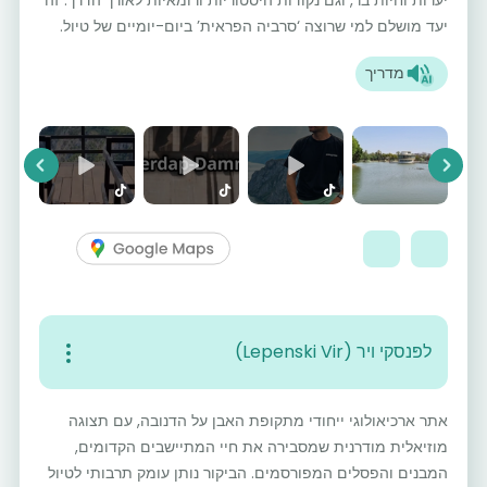
יעד מושלם למי שרוצה ‘סרביה הפראית’ ביום-יומיים של טיול.
מדריך
vious
Next
לפּנסקי ויר (Lepenski Vir)
אתר ארכיאולוגי ייחודי מתקופת האבן על הדנובה, עם תצוגה
מוזיאלית מודרנית שמסבירה את חיי המתיישבים הקדומים,
המבנים והפסלים המפורסמים. הביקור נותן עומק תרבותי לטיול