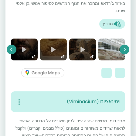
באזור ג׳רדאפ ומחבר את הנוף המרשים לסיפור אנושי בן אלפי
שנים.
מדריך
vious
Next
וימינאציום (Viminacium)
אתר רומי מרשים שהיה עיר ולגיון חשובים על הדנובה. אפשר
לראות שרידים משוחזרים ומוגנים (כולל מבנים וקברים) ולקבל
תמונה חיה של החיים בתקופה הרומית בסרביה—יעד מצוין