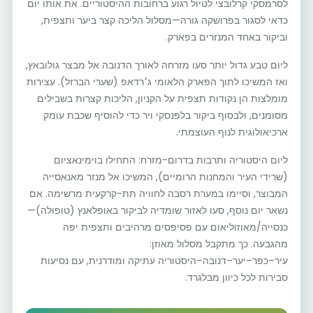
לסרמסקי קרלובצי לטיול רגוע ברחובות ההיסטוריים. את אותו יום
כדאי לסגור בפרושקה גורה—מסלול הליכה קצר ביער ותצפית,
וביקור באחד המנזרים בפארק.
ליום טבע גדול יותר סעו מזרחה לאורך הדנובה אל מבצר גולובאץ,
ואז המשיכו לתוך הפארק הלאומי ג׳רדאפ (שערי הברזל). עצירות
מומלצות הן נקודות תצפית על הקניון, הליכות קצרות בשבילים
מסומנים, ולבסוף ביקור בלפּנסקי ויר כדי להוסיף שכבת עומק
ארכיאולוגית לנוף העוצמתי.
ליום היסטוריה ותרבות בדרום-מזרח: התחילו בוימינאציום
(שרידי העיר והמחנות הרומיים), המשיכו אל מנזר מאנאסייה
המבוצר, וסיימו במערת רסבה לחוויה תת-קרקעית מרשימה. אם
נשאר יום נוסף, סעו לאזור שומדיה לביקור באופלאנץ (טופולה)—
כנסייה/מאוזוליאום עם פסיפסים מרהיבים ותצפית יפה
מהגבעה. כך מתקבל מסלול מאוזן:
עיר–כפר–יער–דנובה–היסטוריה עתיקה ומודרנית, עם נסיעות
סבירות לכל כיוון מבלגרד.