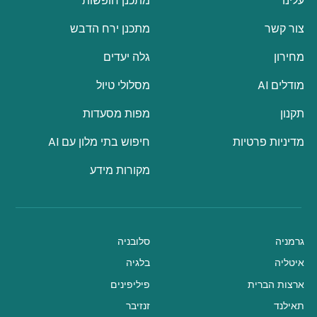
עלינו
מתכנן חופשות
צור קשר
מתכנן ירח הדבש
מחירון
גלה יעדים
מודלים AI
מסלולי טיול
תקנון
מפות מסעדות
מדיניות פרטיות
חיפוש בתי מלון עם AI
מקורות מידע
גרמניה
סלובניה
איטליה
בלגיה
ארצות הברית
פיליפינים
תאילנד
זנזיבר