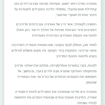
גאורגיה ומרכז רוחני חשוב. מצחתה מציעה מבנים דתיים כמו
קתדרלת סווטיצחובלי, ומסלולי הליכה המובילים לתצפיות על
חיבור הנהרות מטקרי ואראגבי.
המשיכו לקאחתי, אזור היין של גאורגיה, עם כרמים מרהיבים
המציעים סיורי טעימות ושיחות על תהליך הייצור. כאן תוכלו
לחוות את הכנסת האורחים הגרוזינית האמיתית.
לאחר מכן, מומלץ לבקר בקזבגי, שם נמצאת הכנסייה המרהיבה
גרגטי טריניטי, המוקפת בהרי הקווקז. זהו מקום מושלם לטיולים
בטבע ולהנאה מהנוף המרהיב.
לקינוח, בקרו במערות אופליסציחה, מתחם ארכיאולוגי מרהיב
מהתקופה העתיקה שמציע מבט לחיים בעבר, ובהמשך, אל
תפספסו את האגמים הכחולים של בוריג'ומי ואת הצמחייה
שבעמק.
גאורגיה היא מדינה שמזמינה את המטיילים לחוות היסטוריה
עשירה, התרבות מגוונת ונופים שבאמת הופכים את החופשה
לבלתי נשכחת.