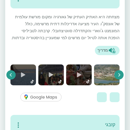
מצחתה היא האתיק העתיק של גאורגיה ומקום מורשת עולמית
של אונסק"ו. העיר מציעה אדריכלות דתית מרשימה, כולל
המונמנט ג'ווארי והקתדרלה סווטיצחובלי. קרבתה לטביליסי
הופכת אותה לטיול יום מרשים למי שמעוניין בהיסטוריה ובדתות.
מדריך
vious
Next
קזבגי