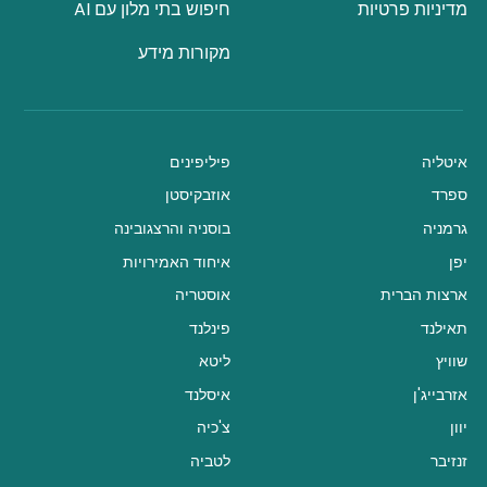
מדיניות פרטיות
חיפוש בתי מלון עם AI
מקורות מידע
איטליה
פיליפינים
ספרד
אוזבקיסטן
גרמניה
בוסניה והרצגובינה
יפן
איחוד האמירויות
ארצות הברית
אוסטריה
תאילנד
פינלנד
שוויץ
ליטא
אזרבייג'ן
איסלנד
יוון
צ'כיה
זנזיבר
לטביה