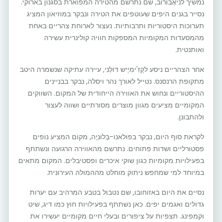
נמשיך לניאֶבּוֹרוב, שם נתרשם מהטירה המפוארת בסגנון בארוקי.
נסייר בגנים היפים שעוטפים את הטירה ונבקר במוזיאון המציג
תערוכות היסטוריות ותרבותיות. נעצור לארוחת צהריים באחת
מהמסעדות המקומיות המספקות חוויה קולינרית עשירה
ואותנטית.
אחר הצהריים ניסע לקָזִ'ימִיֶיש דוֹלְנִי, עיירה עתיקה שנשמרה היטב
מתקופת הרנסנס. נטייל לאורך נהר ויסלה, נבקר בבניינים
ההיסטוריים ונחוש את האווירה הייחודית של המקום. השווקים
המקומיים מציעים מגוון מוצרים מסורתיים ושווה לעצור
ולהתבונן.
לקראת סוף היום, נבקר בפולאנו-בְּלוֹנִיֶה, מקום המציע נופים
פסטורליים ושדות פתוחים. נתרשם מהאווירה הרגועה ונשתתף
בפעילויות מקומיות כגון שוקי איכרים ופסטיבלים. המקום מתאים
במיוחד למי שמחפש ניתוק מוחלט מההמולה העירונית.
נסיים את היום באזוחובו, שם נטבול בטבע המרהיב עם יערות
גדולים ואגמים יפים. כאן נשתתף בפעילויות חוץ כמו דיג, שיט
וקמפינג. תצפיות על ציפורים ובעלי חיים מקומיים יעשירו את