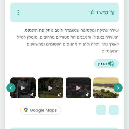
קָזִ'ימִיֶיש דוֹלְנִי
עיירה עתיקה ומקסימה שנשמרה היטב מתקופת הרנסנס.
האווירה באפילו והמבנים ההיסטוריים מרהיבים. מומלץ לטייל
לאורך נהר ויסלה ולהנות מהנופים הקסומים ומהשווקים
המקומיים.
מדריך
vious
Next