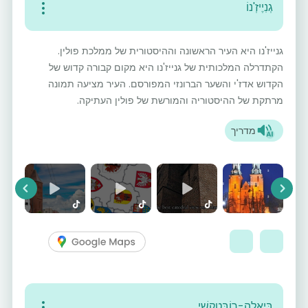
גְנִיֶיזְ'נוֹ
גנייז'נו היא העיר הראשונה וההיסטורית של ממלכת פולין.
הקתדרלה המלכותית של גנייז'נו היא מקום קבורה קדוש של
הקדוש אדז'י והשער הברונזי המפורסם. העיר מציעה תמונה
מרתקת של ההיסטוריה והמורשת של פולין העתיקה.
מדריך
vious
Next
בִּיאָלָה-רוֹבָּטְקְשִׁי