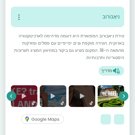
ניאֶבּוֹרוב
טירת ניאבּורוב המפוארת היא דוגמה מדהימה לארכיטקטורה
בארוקית. הטירה מוקפת גנים יפייפיים עם פסלים ומזרקות
מהמאה ה-18. המקום מציע גם ביקור במוזיאון המציג תערוכות
היסטוריות ותרבותיות.
מדריך
vious
Next