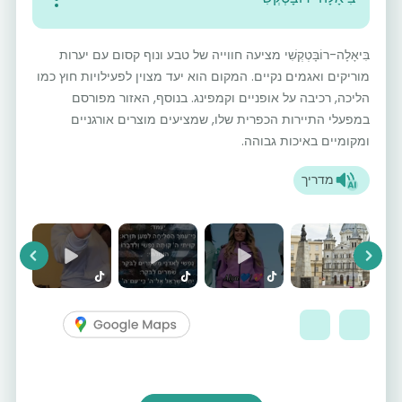
בִּיאָלָה-רוֹבָּטְקְשִׁי מציעה חווייה של טבע ונוף קסום עם יערות
מוריקים ואגמים נקיים. המקום הוא יעד מצוין לפעילויות חוץ כמו
הליכה, רכיבה על אופניים וקמפינג. בנוסף, האזור מפורסם
במפעלי התיירות הכפרית שלו, שמציעים מוצרים אורגניים
ומקומיים באיכות גבוהה.
מדריך
vious
Next