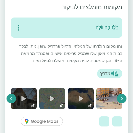
מקומות מומלצים לביקור
זֶ'לָזוֹבָה ווֹלָה
זהו מקום הולדתו של המלחין הדגול פרדריק שופן. ניתן לבקר
בבית המוזיאון שלו שמכיל פריטים אישיים ופסנתר מהמאה
ה-19. הגן שמסביב לבית מקסים ומושלם לטיול נעים.
מדריך
vious
Next