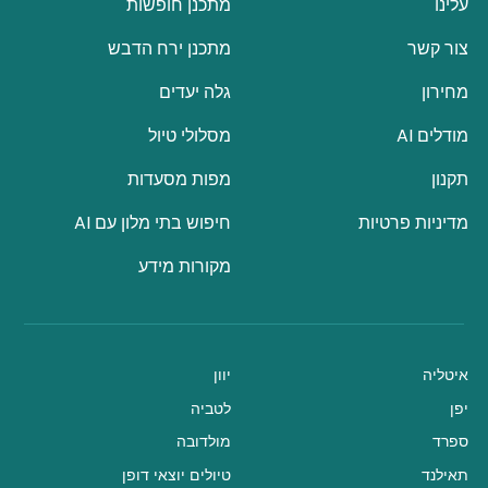
עלינו
מתכנן חופשות
צור קשר
מתכנן ירח הדבש
מחירון
גלה יעדים
מודלים AI
מסלולי טיול
תקנון
מפות מסעדות
מדיניות פרטיות
חיפוש בתי מלון עם AI
מקורות מידע
איטליה
יוון
יפן
לטביה
ספרד
מולדובה
תאילנד
טיולים יוצאי דופן