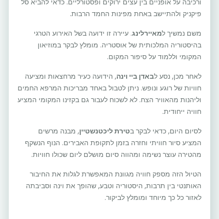
ורכיבה על אופניים בין עצים ירוקים ופסטורליים. כדאי להביא סל
פיקניק ולהתיישב באחת מפינות החמד הרבות.
משם נמשיך ל
מאיירלינג
. עיירה זו ידועה בשל האירוע הטרגי
בהיסטוריה המלכותית של אוסטריה. מומלץ לבקר במוזיאון
המקומי וללמוד על סיפור המקום.
לאחר מכן, נסע ל
באדן ביי וינה
, הידועה כעיר מרחצאות ומציעה
חוויות של רוגע ונופש. ניתן לטבול באחד מבריכות המרפא החמים
וליהנות מהאוויר הצח. לא לשכוח לעבור גם בקזינו המקומי המציע
חוויה ייחודית.
לסיום היום, כדאי לבקר ב
טירת ליכטנשטיין
, מבנה מרשים
המציע סיור חוויתי וחזרה בזמן לתקופת האבירים. הנוף הנשקף
מהטירה עוצר נשימה ומהווה סיום מושלם ליום שכולו חוויות.
הטיול הזה מספק חוויה מגוונת המאפשרת לגלות את החיבור
האותנטי בין תרבות, היסטוריה וטבע, שהופך את וינה וסביבתה
לאזור כל כך מיוחד ומומלץ לביקור.