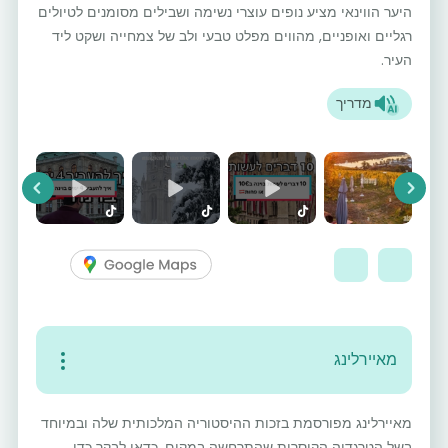
היער הווינאי מציע נופים עוצרי נשימה ושבילים מסומנים לטיולים
רגליים ואופניים, מהווים מפלט טבעי ולב של צמחייה ושקט ליד
העיר.
מדריך
vious
Next
מאיירלינג
מאיירלינג מפורסמת בזכות ההיסטוריה המלכותית שלה ובמיוחד
בשל הטרגדיה הקיסרית שהתרחשה במקום. כדאי לבקר כדי