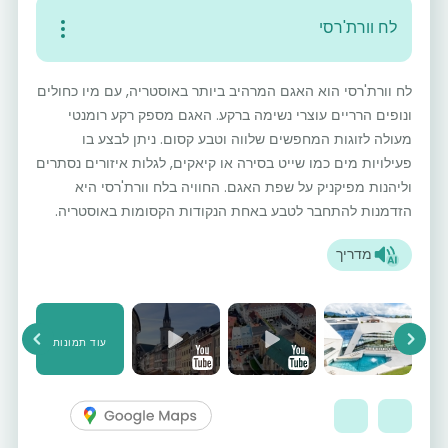
לח וורת'רסי
לח וורת'רסי הוא האגם המרהיב ביותר באוסטריה, עם מיו כחולים
ונופים הרריים עוצרי נשימה ברקע. האגם מספק רקע רומנטי
מעולה לזוגות המחפשים שלווה וטבע קסום. ניתן לבצע בו
פעילויות מים כמו שייט בסירה או קיאקים, לגלות איזורים נסתרים
וליהנות מפיקניק על שפת האגם. החוויה בלח וורת'רסי היא
הזדמנות להתחבר לטבע באחת הנקודות הקסומות באוסטריה.
מדריך
עוד תמונות
vious
Next