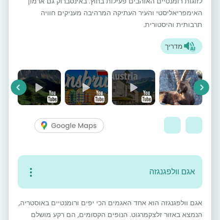
לזוגות רומנטיים האוהבים פעילות בחוץ. באינסברוק גם ארמון
האימפריאליסטי והעיר העתיקה המרהיבה מעניקים חוויה
תרבותית והיסטורית.
מדריך
vious
Next
אגם וולפגנגזה
אגם וולפגנגזה הוא אחד האגמים הכי יפים ורומנטיים באוסטריה,
הנמצא באזור זלצקמרגוט. הנופים הקסומים, הם רקע מושלם