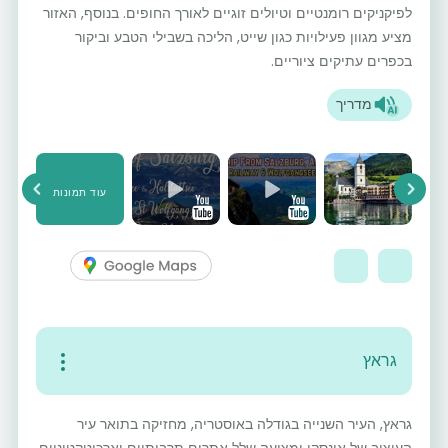
לפיקניקים רומנטיים וטיולים זוגיים לאורך החופים. בנוסף, האזור
מציע מגוון פעילויות כגון שייט, הליכה בשבילי הטבע וביקור
בכפרים עתיקים ציוריים.
מדריך
עוד תמונות
vious
Next
גראץ
גראץ, העיר השנייה בגודלה באוסטריה, מחזיקה בתואר עיר
העיצוב של אונסקו ומציעה שלל אתרים תרבותיים וארכיטקטוניים